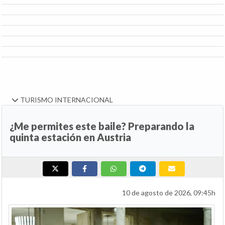
TURISMO INTERNACIONAL
¿Me permites este baile? Preparando la
quinta estación en Austria
10 de agosto de 2026, 09:45h