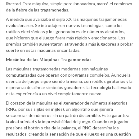
libertad. Esta máquina, simple pero innovadora, marcó el comienzo
de la fiebre de las tragamonedas.
A medida que avanzaba el siglo XX, las máquinas tragamonedas
evolucionaron. Se introdujeron nuevas tecnologías, como los
rodillos electrónicos y los generadores de números aleatorios,
que hicieron que el juego fuera más rápido y emocionante. Los
premios también aumentaron, atrayendo a más jugadores a probar
suerte en estas máquinas encantadas.
Mecánica de las Máquinas Tragamonedas
Las máquinas tragamonedas modernas son máquinas
computarizadas que operan con programas complejos. Aunque la
esencia del juego sigue siendo la misma, con rodillos giratorios y la
esperanza de alinear símbolos ganadores, la tecnología ha llevado
esta experiencia a un nivel completamente nuevo.
El corazón de la máquina es el generador de números aleatorios
(RNG, por sus siglas en inglés), un algoritmo que genera
secuencias de números sin un patrón discernible. Esto garantiza
la aleatoriedad y la imprevisibilidad del juego. Cuando un jugador
presiona el botón o tira de la palanca, el RNG determina los
resultados, creando la sensación de que el juego es una cuestión