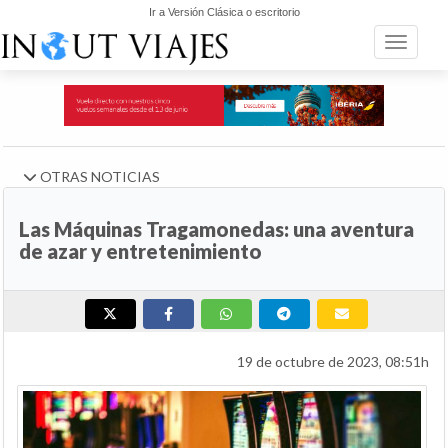
Ir a Versión Clásica o escritorio
Toggle n
OTRAS NOTICIAS
Las Máquinas Tragamonedas: una aventura
de azar y entretenimiento
19 de octubre de 2023, 08:51h