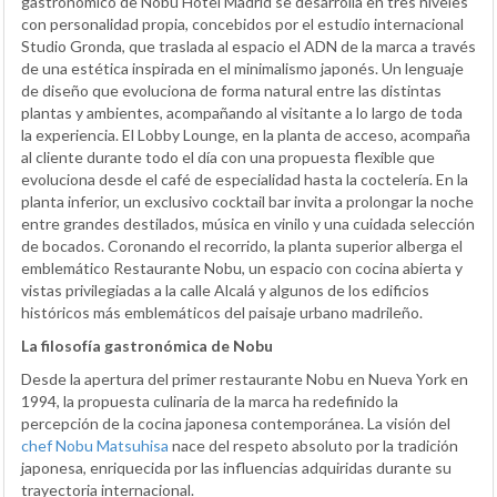
gastronómico de Nobu Hotel Madrid se desarrolla en tres niveles
con personalidad propia, concebidos por el estudio internacional
Studio Gronda, que traslada al espacio el ADN de la marca a través
de una estética inspirada en el minimalismo japonés. Un lenguaje
de diseño que evoluciona de forma natural entre las distintas
plantas y ambientes, acompañando al visitante a lo largo de toda
la experiencia. El Lobby Lounge, en la planta de acceso, acompaña
al cliente durante todo el día con una propuesta flexible que
evoluciona desde el café de especialidad hasta la coctelería. En la
planta inferior, un exclusivo cocktail bar invita a prolongar la noche
entre grandes destilados, música en vinilo y una cuidada selección
de bocados. Coronando el recorrido, la planta superior alberga el
emblemático Restaurante Nobu, un espacio con cocina abierta y
vistas privilegiadas a la calle Alcalá y algunos de los edificios
históricos más emblemáticos del paisaje urbano madrileño.
La filosofía gastronómica de Nobu
Desde la apertura del primer restaurante Nobu en Nueva York en
1994, la propuesta culinaria de la marca ha redefinido la
percepción de la cocina japonesa contemporánea. La visión del
chef Nobu Matsuhisa
nace del respeto absoluto por la tradición
japonesa, enriquecida por las influencias adquiridas durante su
trayectoria internacional.