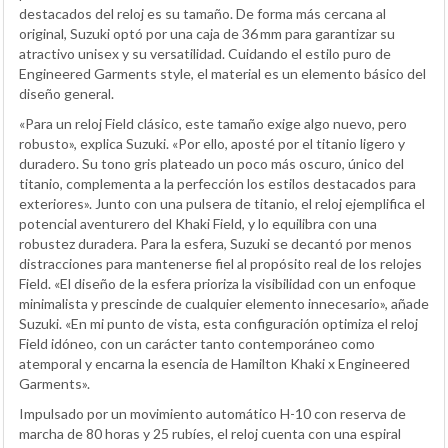
destacados del reloj es su tamaño. De forma más cercana al
original, Suzuki optó por una caja de 36 mm para garantizar su
atractivo unisex y su versatilidad. Cuidando el estilo puro de
Engineered Garments style, el material es un elemento básico del
diseño general.
«Para un reloj Field clásico, este tamaño exige algo nuevo, pero
robusto», explica Suzuki. «Por ello, aposté por el titanio ligero y
duradero. Su tono gris plateado un poco más oscuro, único del
titanio, complementa a la perfección los estilos destacados para
exteriores». Junto con una pulsera de titanio, el reloj ejemplifica el
potencial aventurero del Khaki Field, y lo equilibra con una
robustez duradera. Para la esfera, Suzuki se decantó por menos
distracciones para mantenerse fiel al propósito real de los relojes
Field. «El diseño de la esfera prioriza la visibilidad con un enfoque
minimalista y prescinde de cualquier elemento innecesario», añade
Suzuki. «En mi punto de vista, esta configuración optimiza el reloj
Field idóneo, con un carácter tanto contemporáneo como
atemporal y encarna la esencia de Hamilton Khaki x Engineered
Garments».
Impulsado por un movimiento automático H-10 con reserva de
marcha de 80 horas y 25 rubíes, el reloj cuenta con una espiral