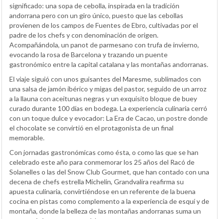
significado: una sopa de cebolla, inspirada en la tradición
andorrana pero con un giro único, puesto que las cebollas
provienen de los campos de Fuentes de Ebro, cultivadas por el
padre de los chefs y con denominación de origen.
Acompañándola, un panot de parmesano con trufa de invierno,
evocando la rosa de Barcelona y trazando un puente
gastronómico entre la capital catalana y las montañas andorranas.
El viaje siguió con unos guisantes del Maresme, sublimados con
una salsa de jamón ibérico y migas del pastor, seguido de un arroz
a la llauna con aceitunas negras y un exquisito bloque de buey
curado durante 100 días en bodega. La experiencia culinaria cerró
con un toque dulce y evocador: La Era de Cacao, un postre donde
el chocolate se convirtió en el protagonista de un final
memorable.
Con jornadas gastronómicas como ésta, o como las que se han
celebrado este año para conmemorar los 25 años del Racó de
Solanelles o las del Snow Club Gourmet, que han contado con una
decena de chefs estrella Michelin, Grandvalira reafirma su
apuesta culinaria, convirtiéndose en un referente de la buena
cocina en pistas como complemento a la experiencia de esquí y de
montaña, donde la belleza de las montañas andorranas suma un