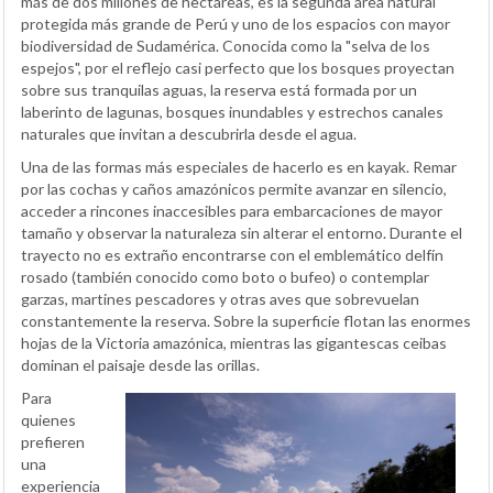
más de dos millones de hectáreas, es la segunda área natural
protegida más grande de Perú y uno de los espacios con mayor
biodiversidad de Sudamérica. Conocida como la "selva de los
espejos", por el reflejo casi perfecto que los bosques proyectan
sobre sus tranquilas aguas, la reserva está formada por un
laberinto de lagunas, bosques inundables y estrechos canales
naturales que invitan a descubrirla desde el agua.
Una de las formas más especiales de hacerlo es en kayak. Remar
por las cochas y caños amazónicos permite avanzar en silencio,
acceder a rincones inaccesibles para embarcaciones de mayor
tamaño y observar la naturaleza sin alterar el entorno. Durante el
trayecto no es extraño encontrarse con el emblemático delfín
rosado (también conocido como boto o bufeo) o contemplar
garzas, martines pescadores y otras aves que sobrevuelan
constantemente la reserva. Sobre la superficie flotan las enormes
hojas de la Victoria amazónica, mientras las gigantescas ceibas
dominan el paisaje desde las orillas.
Para
quienes
prefieren
una
experiencia