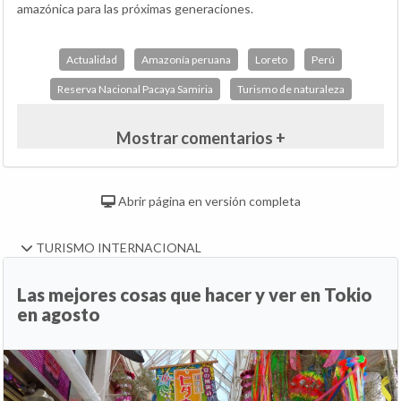
amazónica para las próximas generaciones.
Actualidad
Amazonía peruana
Loreto
Perú
Reserva Nacional Pacaya Samiria
Turismo de naturaleza
Mostrar comentarios +
Abrir página en versión completa
TURISMO INTERNACIONAL
Las mejores cosas que hacer y ver en Tokio
en agosto
Anterior
Si