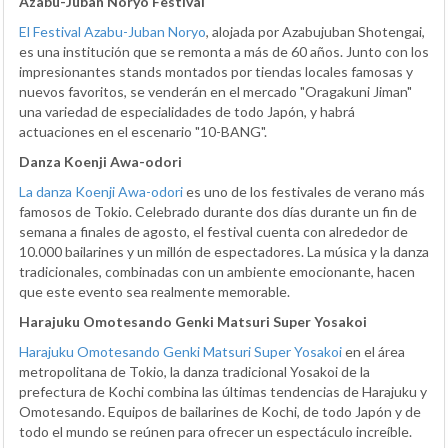
Azabu-Juban Noryo Festival
El Festival Azabu-Juban Noryo
, alojada por Azabujuban Shotengai,
es una institución que se remonta a más de 60 años. Junto con los
impresionantes stands montados por tiendas locales famosas y
nuevos favoritos, se venderán en el mercado "Oragakuni Jiman"
una variedad de especialidades de todo Japón, y habrá
actuaciones en el escenario "10-BANG".
Danza Koenji Awa-odori
La danza Koenji Awa-odori
es uno de los festivales de verano más
famosos de Tokio. Celebrado durante dos días durante un fin de
semana a finales de agosto, el festival cuenta con alrededor de
10.000 bailarines y un millón de espectadores. La música y la danza
tradicionales, combinadas con un ambiente emocionante, hacen
que este evento sea realmente memorable.
Harajuku Omotesando Genki Matsuri Super Yosakoi
Harajuku Omotesando Genki Matsuri Super Yosakoi
en el área
metropolitana de Tokio, la danza tradicional Yosakoi de la
prefectura de Kochi combina las últimas tendencias de Harajuku y
Omotesando. Equipos de bailarines de Kochi, de todo Japón y de
todo el mundo se reúnen para ofrecer un espectáculo increíble.