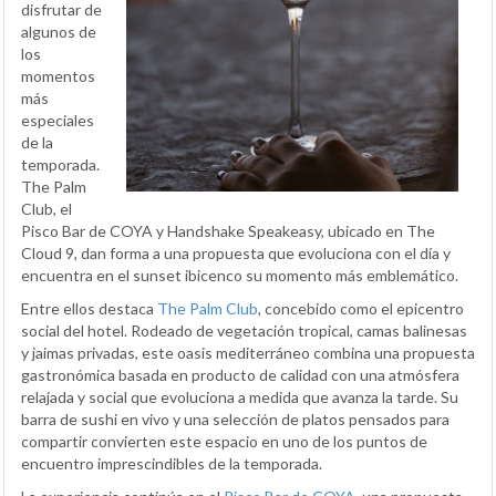
disfrutar de
algunos de
los
momentos
más
especiales
de la
temporada.
The Palm
Club, el
Pisco Bar de COYA y Handshake Speakeasy, ubicado en The
Cloud 9, dan forma a una propuesta que evoluciona con el día y
encuentra en el sunset ibicenco su momento más emblemático.
Entre ellos destaca
The Palm Club
, concebido como el epicentro
social del hotel. Rodeado de vegetación tropical, camas balinesas
y jaimas privadas, este oasis mediterráneo combina una propuesta
gastronómica basada en producto de calidad con una atmósfera
relajada y social que evoluciona a medida que avanza la tarde. Su
barra de sushi en vivo y una selección de platos pensados para
compartir convierten este espacio en uno de los puntos de
encuentro imprescindibles de la temporada.