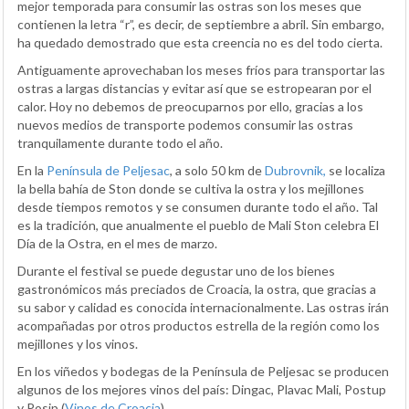
mejor temporada para consumir las ostras son los meses que
contienen la letra “r”, es decir, de septiembre a abril. Sin embargo,
ha quedado demostrado que esta creencia no es del todo cierta.
Antiguamente aprovechaban los meses fríos para transportar las
ostras a largas distancias y evitar así que se estropearan por el
calor. Hoy no debemos de preocuparnos por ello, gracias a los
nuevos medios de transporte podemos consumir las ostras
tranquilamente durante todo el año.
En la
Península de Peljesac
, a solo 50 km de
Dubrovnik,
se localiza
la bella bahía de Ston donde se cultiva la ostra y los mejillones
desde tiempos remotos y se consumen durante todo el año. Tal
es la tradición, que anualmente el pueblo de Mali Ston celebra El
Día de la Ostra, en el mes de marzo.
Durante el festival se puede degustar uno de los bienes
gastronómicos más preciados de Croacia, la ostra, que gracias a
su sabor y calidad es conocida internacionalmente. Las ostras irán
acompañadas por otros productos estrella de la región como los
mejillones y los vinos.
En los viñedos y bodegas de la Península de Peljesac se producen
algunos de los mejores vinos del país: Dingac, Plavac Mali, Postup
y Posip (
Vinos de Croacia
).