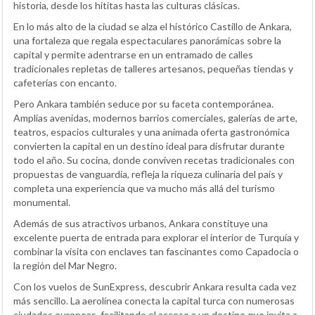
historia, desde los hititas hasta las culturas clásicas.
En lo más alto de la ciudad se alza el histórico Castillo de Ankara,
una fortaleza que regala espectaculares panorámicas sobre la
capital y permite adentrarse en un entramado de calles
tradicionales repletas de talleres artesanos, pequeñas tiendas y
cafeterías con encanto.
Pero Ankara también seduce por su faceta contemporánea.
Amplias avenidas, modernos barrios comerciales, galerías de arte,
teatros, espacios culturales y una animada oferta gastronómica
convierten la capital en un destino ideal para disfrutar durante
todo el año. Su cocina, donde conviven recetas tradicionales con
propuestas de vanguardia, refleja la riqueza culinaria del país y
completa una experiencia que va mucho más allá del turismo
monumental.
Además de sus atractivos urbanos, Ankara constituye una
excelente puerta de entrada para explorar el interior de Turquía y
combinar la visita con enclaves tan fascinantes como Capadocia o
la región del Mar Negro.
Con los vuelos de SunExpress, descubrir Ankara resulta cada vez
más sencillo. La aerolínea conecta la capital turca con numerosas
ciudades europeas, facilitando el acceso a un destino que invita a