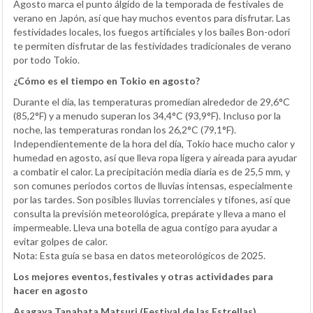
Agosto marca el punto álgido de la temporada de festivales de
verano en Japón, así que hay muchos eventos para disfrutar. Las
festividades locales, los fuegos artificiales y los bailes Bon-odori
te permiten disfrutar de las festividades tradicionales de verano
por todo Tokio.
¿Cómo es el tiempo en Tokio en agosto?
Durante el día, las temperaturas promedian alrededor de 29,6°C
(85,2°F) y a menudo superan los 34,4°C (93,9°F). Incluso por la
noche, las temperaturas rondan los 26,2°C (79,1°F).
Independientemente de la hora del día, Tokio hace mucho calor y
humedad en agosto, así que lleva ropa ligera y aireada para ayudar
a combatir el calor. La precipitación media diaria es de 25,5 mm, y
son comunes periodos cortos de lluvias intensas, especialmente
por las tardes. Son posibles lluvias torrenciales y tifones, así que
consulta la previsión meteorológica, prepárate y lleva a mano el
impermeable. Lleva una botella de agua contigo para ayudar a
evitar golpes de calor.
Nota: Esta guía se basa en datos meteorológicos de 2025.
Los mejores eventos, festivales y otras actividades para
hacer en agosto
Asagaya Tanabata Matsuri (Festival de las Estrellas)