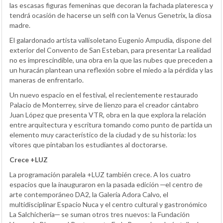
las escasas figuras femeninas que decoran la fachada plateresca y
tendrá ocasión de hacerse un selfi con la Venus Genetrix, la diosa
madre.
El galardonado artista vallisoletano Eugenio Ampudia, dispone del
exterior del Convento de San Esteban, para presentar La realidad
no es imprescindible, una obra en la que las nubes que preceden a
un huracán plantean una reflexión sobre el miedo a la pérdida y las
maneras de enfrentarlo.
Un nuevo espacio en el festival, el recientemente restaurado
Palacio de Monterrey, sirve de lienzo para el creador cántabro
Juan López que presenta VTR, obra en la que explora la relación
entre arquitectura y escritura tomando como punto de partida un
elemento muy característico de la ciudad y de su historia: los
vítores que pintaban los estudiantes al doctorarse.
Crece +LUZ
La programación paralela +LUZ también crece. A los cuatro
espacios que la inauguraron en la pasada edición ─el centro de
arte contemporáneo DA2, la Galería Adora Calvo, el
multidisciplinar Espacio Nuca y el centro cultural y gastronómico
La Salchichería─ se suman otros tres nuevos: la Fundación