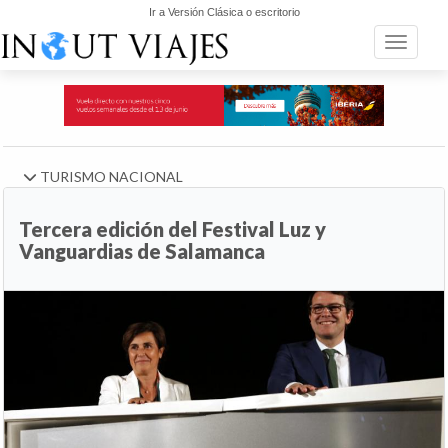
Ir a Versión Clásica o escritorio
Toggle n
TURISMO NACIONAL
Tercera edición del Festival Luz y
Vanguardias de Salamanca
Anterior
Si