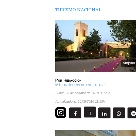
TURISMO NACIONAL
Ampliar
Por
Redacción
Más artículos de este autor
lunes 08 de octubre de 2018
,
11:29h
Actualizado el:
10/08/2018 11:35h