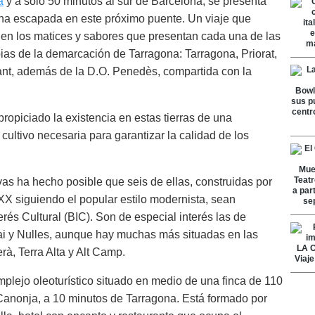
a
y a solo 50 minutos al sur de Barcelona, se presenta
una escapada en este próximo puente. Un viaje que
 en los matices y sabores que presentan cada una de las
as de la demarcación de Tarragona: Tarragona, Priorat,
ant, además de la D.O. Penedès, compartida con la
propiciado la existencia en estas tierras de una
cultivo necesaria para garantizar la calidad de los
as ha hecho posible que seis de ellas, construidas por
 XX siguiendo el popular estilo modernista, sean
rés Cultural (BIC). Son de especial interés las de
ai y Nulles, aunque hay muchas más situadas en las
à, Terra Alta y Alt Camp.
plejo oleoturístico situado en medio de una finca de 110
 Canonja, a 10 minutos de Tarragona. Está formado por