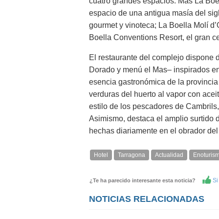
cuatro grandes espacios: Mas La Boel
espacio de una antigua masía del sigl
gourmet y vinoteca; La Boella Molí d’O
Boella Conventions Resort, el gran c
El restaurante del complejo dispone
Dorado y menú el Mas– inspirados en 
esencia gastronómica de la provincia
verduras del huerto al vapor con aceit
estilo de los pescadores de Cambrils
Asimismo, destaca el amplio surtido 
hechas diariamente en el obrador del 
Hotel
Tarragona
Actualidad
Enoturis
Si 
¿Te ha parecido interesante esta noticia?
NOTICIAS RELACIONADAS