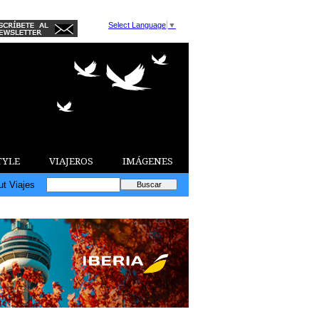
Select Language
▼
TYLE
VIAJEROS
IMÁGENES
ut Viajes