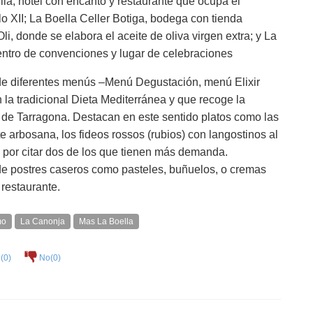
la, hotel con encanto y restaurante que ocupa el
o XII; La Boella Celler Botiga, bodega con tienda
li, donde se elabora el aceite de oliva virgen extra; y La
entro de convenciones y lugar de celebraciones
 de diferentes menús –Menú Degustación, menú Elixir
la tradicional Dieta Mediterránea y que recoge la
 de Tarragona. Destacan en este sentido platos como las
e arbosana, los fideos rossos (rubios) con langostinos al
, por citar dos de los que tienen más demanda.
de postres caseros como pasteles, buñuelos, o cremas
restaurante.
mo
La Canonja
Mas La Boella
(
0
)
No(
0
)