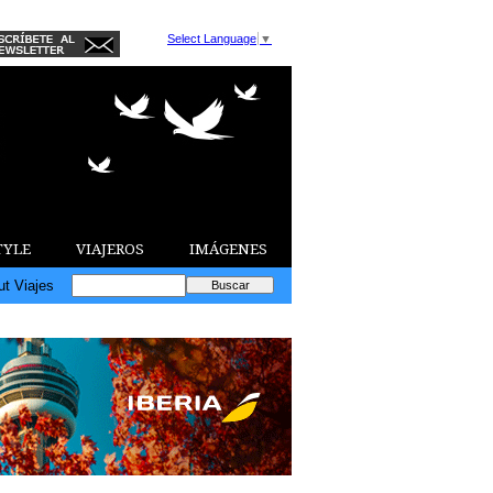
Select Language
▼
TYLE
VIAJEROS
IMÁGENES
ut Viajes