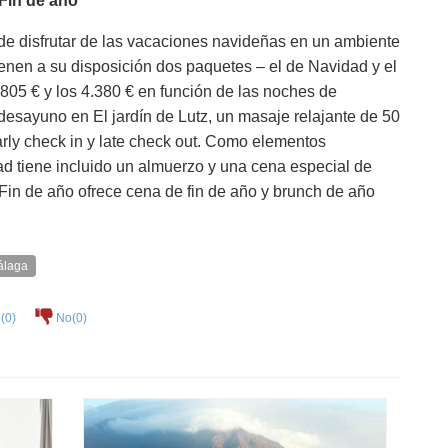
Fin de año
 de disfrutar de las vacaciones navideñas en un ambiente
ienen a su disposición dos paquetes – el de Navidad y el
 805 € y los 4.380 € en función de las noches de
, desayuno en El jardín de Lutz, un masaje relajante de 50
early check in y late check out. Como elementos
ad tiene incluido un almuerzo y una cena especial de
 Fin de año ofrece cena de fin de año y brunch de año
álaga
(
0
)
No(
0
)