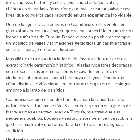
de naturaleza, historia y cultura. Sus característicos valles,
chimeneas de hadas y formaciones rocosas crean un paisaje casi
irreal que convierte cada recorrido en una experiencia inolvidable.
Uno de los grandes atractivos de Capadocia son los vuelos en
globo al amanecer, una imagen que se ha convertido en uno de los
iconos turísticos de Turquía. Desde el aire es posible contemplar
un mosaico de valles y formaciones geológicas únicas mientras el
sol tiñe el paisaje de tonos dorados.
Más allá de esta experiencia, la región invita a adentrarse en un
extraordinario patrimonio histórico. Iglesias rupestres decoradas
con frescos, antiguos monasterios excavados en la roca y
ciudades subterráneas como Derinkuyu o Kaymakli muestran
cómo distintas civilizaciones encontraron refugio en este singular
entorno a lo largo de los siglos.
Capadocia también es un destino ideal para los amantes de la
naturaleza y el turismo activo. Sus senderos recorren algunos de
los valles más espectaculares de Turquía, mientras que sus
pequeños pueblos, bodegas y restaurantes permiten descubrir la
gastronomía local y una forma de vida estrechamente ligada a la
tradición.
Un destino versátil para enriquecer cualquier itinerario