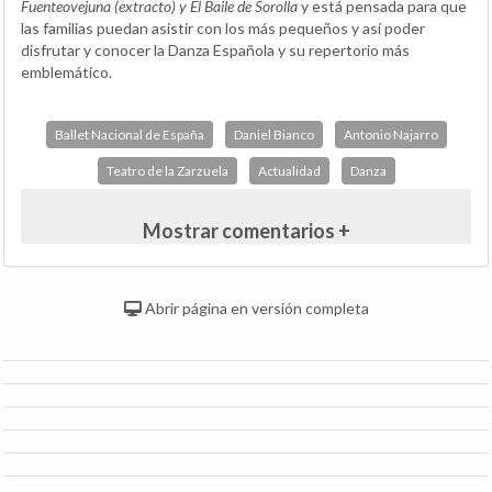
Fuenteovejuna (extracto) y El Baile de Sorolla
y está pensada para que
las familias puedan asistir con los más pequeños y así poder
disfrutar y conocer la Danza Española y su repertorio más
emblemático.
Ballet Nacional de España
Daniel Bianco
Antonio Najarro
Teatro de la Zarzuela
Actualidad
Danza
Mostrar comentarios +
Abrir página en versión completa