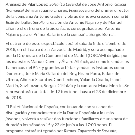
Aranjuez
de Pilar López,
Soleá (La Leyenda)
de José Antonio,
Galicia
(Romance)
del gran Juanjo Linares,
Fuenteovejuna
del primer director
de la compañía Antonio Gades, y obras de nueva creación como
El
Baile
del ballet
Sorolla
, creación de Antonio Najarro y de Manuel
Liñán o el estreno de la pieza
Ícaro
, coreografiada por Antonio
Najarro para el Primer Bailarín de la compañía Sergio Bernal.
El estreno de este espectáculo será el sábado 8 de diciembre de
2018, en el Teatro de la Zarzuela de Madrid, y será acompañado
por la Orquesta de la Comunidad de Madrid (ORCAM) dirigida por
los maestros Manuel Coves y Álvaro Albiach, así como los músicos
flamencos del BNE y grandes artistas y músicos invitados como
Dorantes, José María Gallardo del Rey, Eliseo Parra, Rafael de
Utrera, Alberto Skuratov, Coni Lechner, Yolanda Criado, Isabel
Martín, Xavi Lozano, Sergio Di Finizio y la cantaora María Mezcle. Se
representarán un total de 12 funciones hasta el 23 de diciembre
de 2018.
El Ballet Nacional de España, continuando con su labor de
divulgación y conocimiento de la Danza Española a los más
jóvenes, volverá a realizar dos funciones familiares de una hora de
duración los sábados 15 y 22 de junio a las 17:00 horas. El
programa estará integrado por
Ritmos, Zapateado de Sarasate,