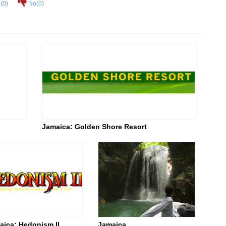
(
0
)
No(
0
)
Jamaica: Golden Shore Resort
aica: Hedonism II
Jamaica