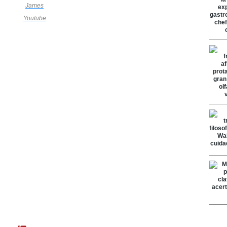
James
Youtube