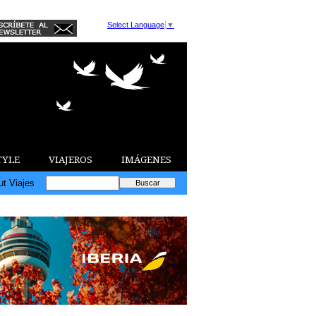
Select Language
▼
TYLE
VIAJEROS
IMÁGENES
ut Viajes