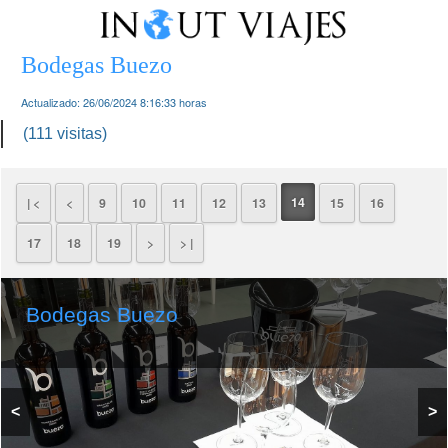
Bodegas Buezo
Actualizado:
26/06/2024 8:16:33
horas
(111 visitas)
14
| <
<
9
10
11
12
13
15
16
17
18
19
>
> |
Bodegas Buezo
<
>