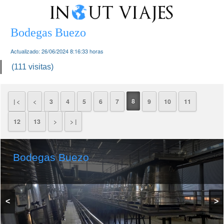
Bodegas Buezo
Actualizado:
26/06/2024 8:16:33
horas
(111 visitas)
8
| <
<
3
4
5
6
7
9
10
11
12
13
>
> |
Bodegas Buezo
<
>