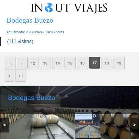
Bodegas Buezo
Actualizado:
26/06/2024 8:16:33
horas
(111 visitas)
17
| <
<
12
13
14
15
16
18
19
>
> |
Bodegas Buezo
<
>