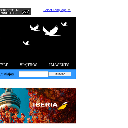
Select Language
▼
TYLE
VIAJEROS
IMÁGENES
ut Viajes