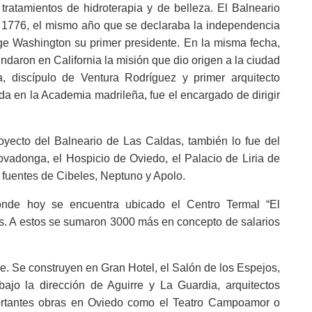
tratamientos de hidroterapia y de belleza. El Balneario
n 1776, el mismo año que se declaraba la independencia
e Washington su primer presidente. En la misma fecha,
daron en California la misión que dio origen a la ciudad
 discípulo de Ventura Rodríguez y primer arquitecto
dida en la Academia madrileña, fue el encargado de dirigir
royecto del Balneario de Las Caldas, también lo fue del
ovadonga, el Hospicio de Oviedo, el Palacio de Liria de
 fuentes de Cibeles, Neptuno y Apolo.
nde hoy se encuentra ubicado el Centro Termal “El
es. A estos se sumaron 3000 más en concepto de salarios
ce. Se construyen en Gran Hotel, el Salón de los Espejos,
bajo la dirección de Aguirre y La Guardia, arquitectos
portantes obras en Oviedo como el Teatro Campoamor o