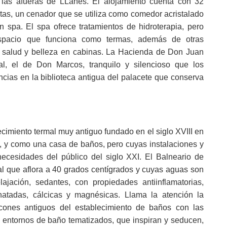
a las afueras de LLanes. El alojamiento cuenta con 32
ntas, un cenador que se utiliza como comedor acristalado
n spa. El spa ofrece tratamientos de hidroterapia, pero
pacio que funciona como termas, además de otras
 salud y belleza en cabinas. La Hacienda de Don Juan
l, el de Don Marcos, tranquilo y silencioso que los
cias en la biblioteca antigua del palacete que conserva
cimiento termal muy antiguo fundado en el siglo XVIII en
, y como una casa de baños, pero cuyas instalaciones y
necesidades del público del siglo XXI. El Balneario de
l que aflora a 40 grados centígrados y cuyas aguas son
ajación, sedantes, con propiedades antiinflamatorias,
natadas, cálcicas y magnésicas. Llama la atención la
ncones antiguos del establecimiento de baños con las
 entornos de baño tematizados, que inspiran y seducen,