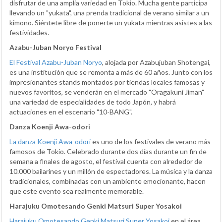
disfrutar de una amplia variedad en Tokio. Mucha gente participa
llevando un "yukata", una prenda tradicional de verano similar a un
kimono. Siéntete libre de ponerte un yukata mientras asistes a las
festividades.
Azabu-Juban Noryo Festival
El Festival Azabu-Juban Noryo
, alojada por Azabujuban Shotengai,
es una institución que se remonta a más de 60 años. Junto con los
impresionantes stands montados por tiendas locales famosas y
nuevos favoritos, se venderán en el mercado "Oragakuni Jiman"
una variedad de especialidades de todo Japón, y habrá
actuaciones en el escenario "10-BANG".
Danza Koenji Awa-odori
La danza Koenji Awa-odori
es uno de los festivales de verano más
famosos de Tokio. Celebrado durante dos días durante un fin de
semana a finales de agosto, el festival cuenta con alrededor de
10.000 bailarines y un millón de espectadores. La música y la danza
tradicionales, combinadas con un ambiente emocionante, hacen
que este evento sea realmente memorable.
Harajuku Omotesando Genki Matsuri Super Yosakoi
Harajuku Omotesando Genki Matsuri Super Yosakoi
en el área