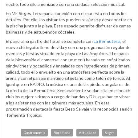
noche, todo ello amenizado con una cuidada selección musical.
En ME Sitges Terramar la conexión con el mar está en todos los
detalles. Por ello, los visitantes pueden relajarse y desconectar en
la piscina junto a la playa. Este espacio permite disfrutar de camas
balinesas y de estupendos cócteles.
El panorama gastro del hotel se completa con
La Bermutería
, el
nuevo chiringuito lleno de vida y con una programación regular de
eventos y fiestas situado en la playa de Las Anquines. El espacio
da la bienvenida al comensal con un menú basado en sofisticados
sándwiches y bocadillos y ensaladas con ingredientes de primera
calidad, todo ello envuelto en una atmósfera perfecta sobre la
arena y con el paisaje marítimo sitgetano como telón de fondo. Al
igual que en RADIO, la música es una de las piedras angulares de
la oferta de La Bermuteria. Semanalmente se dan cita en el beach
club los mejores ritmos a cargo de bandas y DJs, que hacen vibrar
a los asistentes con los géneros más actuales. En esta
programación destaca la fiesta Beso Salvaje y la reconocida sesión
Tormenta Tropical.
Gastronomia
Barcelona
Actualidad
Sitges