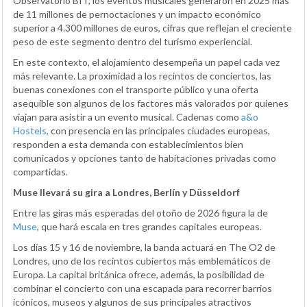
Observatorio BIT, los eventos musicales generaron en 2025 más
de 11 millones de pernoctaciones y un impacto económico
superior a 4.300 millones de euros, cifras que reflejan el creciente
peso de este segmento dentro del turismo experiencial.
En este contexto, el alojamiento desempeña un papel cada vez
más relevante. La proximidad a los recintos de conciertos, las
buenas conexiones con el transporte público y una oferta
asequible son algunos de los factores más valorados por quienes
viajan para asistir a un evento musical. Cadenas como
a&o
Hostels
, con presencia en las principales ciudades europeas,
responden a esta demanda con establecimientos bien
comunicados y opciones tanto de habitaciones privadas como
compartidas.
Muse llevará su gira a Londres, Berlín y Düsseldorf
Entre las giras más esperadas del otoño de 2026 figura la de
Muse
, que hará escala en tres grandes capitales europeas.
Los días 15 y 16 de noviembre, la banda actuará en The O2 de
Londres, uno de los recintos cubiertos más emblemáticos de
Europa. La capital británica ofrece, además, la posibilidad de
combinar el concierto con una escapada para recorrer barrios
icónicos, museos y algunos de sus principales atractivos