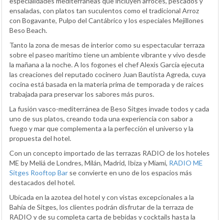
especialidades mediterráneas que incluyen arroces, pescados y
ensaladas, con platos tan suculentos como el tradicional Arroz
con Bogavante, Pulpo del Cantábrico y los especiales Mejillones
Beso Beach.
Tanto la zona de mesas de interior como su espectacular terraza
sobre el paseo marítimo tiene un ambiente vibrante y vivo desde
la mañana a la noche. A los fogones el chef Alexis García ejecuta
las creaciones del reputado cocinero Juan Bautista Agreda, cuya
cocina está basada en la materia prima de temporada y de raíces
trabajada para preservar los sabores más puros.
La fusión vasco-mediterránea de Beso Sitges invade todos y cada
uno de sus platos, creando toda una experiencia con sabor a
fuego y mar que complementa a la perfección el universo y la
propuesta del hotel.
Con un concepto importado de las terrazas RADIO de los hoteles
ME by Meliá de Londres, Milán, Madrid, Ibiza y Miami,
RADIO ME
Sitges Rooftop Bar
se convierte en uno de los espacios más
destacados del hotel.
Ubicada en la azotea del hotel y con vistas excepcionales a la
Bahía de Sitges, los clientes podrán disfrutar de la terraza de
RADIO y de su completa carta de bebidas y cocktails hasta la