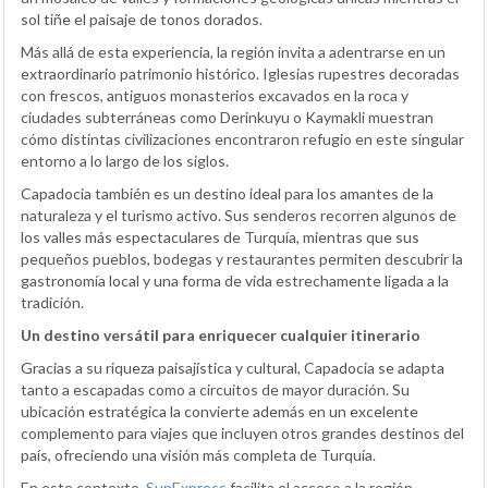
sol tiñe el paisaje de tonos dorados.
Más allá de esta experiencia, la región invita a adentrarse en un
extraordinario patrimonio histórico. Iglesias rupestres decoradas
con frescos, antiguos monasterios excavados en la roca y
ciudades subterráneas como Derinkuyu o Kaymakli muestran
cómo distintas civilizaciones encontraron refugio en este singular
entorno a lo largo de los siglos.
Capadocia también es un destino ideal para los amantes de la
naturaleza y el turismo activo. Sus senderos recorren algunos de
los valles más espectaculares de Turquía, mientras que sus
pequeños pueblos, bodegas y restaurantes permiten descubrir la
gastronomía local y una forma de vida estrechamente ligada a la
tradición.
Un destino versátil para enriquecer cualquier itinerario
Gracias a su riqueza paisajística y cultural, Capadocia se adapta
tanto a escapadas como a circuitos de mayor duración. Su
ubicación estratégica la convierte además en un excelente
complemento para viajes que incluyen otros grandes destinos del
país, ofreciendo una visión más completa de Turquía.
En este contexto,
SunExpress
facilita el acceso a la región