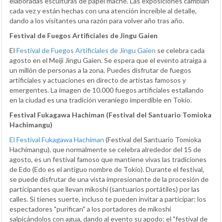
elaboradas esculturas de papel maché. Las exposiciones cambian
cada vez y están hechas con una atención increíble al detalle,
dando a los visitantes una razón para volver año tras año.
Festival de Fuegos Artificiales de Jingu Gaien
El
Festival de Fuegos Artificiales de Jingu Gaien
se celebra cada
agosto en el Meiji Jingu Gaien. Se espera que el evento atraiga a
un millón de personas a la zona. Puedes disfrutar de fuegos
artificiales y actuaciones en directo de artistas famosos y
emergentes. La imagen de 10.000 fuegos artificiales estallando
en la ciudad es una tradición veraniego imperdible en Tokio.
Festival Fukagawa Hachiman (Festival del Santuario Tomioka
Hachimangu)
El Festival Fukagawa Hachiman
(Festival del Santuario Tomioka
Hachimangu), que normalmente se celebra alrededor del 15 de
agosto, es un festival famoso que mantiene vivas las tradiciones
de Edo (Edo es el antiguo nombre de Tokio). Durante el festival,
se puede disfrutar de una vista impresionante de la procesión de
participantes que llevan mikoshi (santuarios portátiles) por las
calles. Si tienes suerte, incluso te pueden invitar a participar: los
espectadores "purifican" a los portadores de mikoshi
salpicándolos con agua, dando al evento su apodo: el "festival de