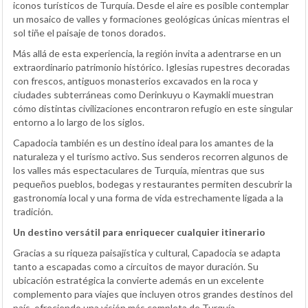
iconos turísticos de Turquía. Desde el aire es posible contemplar
un mosaico de valles y formaciones geológicas únicas mientras el
sol tiñe el paisaje de tonos dorados.
Más allá de esta experiencia, la región invita a adentrarse en un
extraordinario patrimonio histórico. Iglesias rupestres decoradas
con frescos, antiguos monasterios excavados en la roca y
ciudades subterráneas como Derinkuyu o Kaymakli muestran
cómo distintas civilizaciones encontraron refugio en este singular
entorno a lo largo de los siglos.
Capadocia también es un destino ideal para los amantes de la
naturaleza y el turismo activo. Sus senderos recorren algunos de
los valles más espectaculares de Turquía, mientras que sus
pequeños pueblos, bodegas y restaurantes permiten descubrir la
gastronomía local y una forma de vida estrechamente ligada a la
tradición.
Un destino versátil para enriquecer cualquier itinerario
Gracias a su riqueza paisajística y cultural, Capadocia se adapta
tanto a escapadas como a circuitos de mayor duración. Su
ubicación estratégica la convierte además en un excelente
complemento para viajes que incluyen otros grandes destinos del
país, ofreciendo una visión más completa de Turquía.