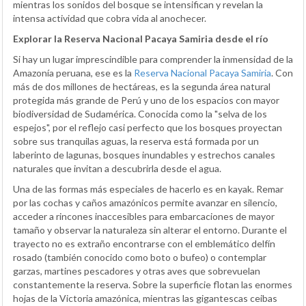
mientras los sonidos del bosque se intensifican y revelan la
intensa actividad que cobra vida al anochecer.
Explorar la Reserva Nacional Pacaya Samiria desde el río
Si hay un lugar imprescindible para comprender la inmensidad de la
Amazonía peruana, ese es la
Reserva Nacional Pacaya Samiria
. Con
más de dos millones de hectáreas, es la segunda área natural
protegida más grande de Perú y uno de los espacios con mayor
biodiversidad de Sudamérica. Conocida como la "selva de los
espejos", por el reflejo casi perfecto que los bosques proyectan
sobre sus tranquilas aguas, la reserva está formada por un
laberinto de lagunas, bosques inundables y estrechos canales
naturales que invitan a descubrirla desde el agua.
Una de las formas más especiales de hacerlo es en kayak. Remar
por las cochas y caños amazónicos permite avanzar en silencio,
acceder a rincones inaccesibles para embarcaciones de mayor
tamaño y observar la naturaleza sin alterar el entorno. Durante el
trayecto no es extraño encontrarse con el emblemático delfín
rosado (también conocido como boto o bufeo) o contemplar
garzas, martines pescadores y otras aves que sobrevuelan
constantemente la reserva. Sobre la superficie flotan las enormes
hojas de la Victoria amazónica, mientras las gigantescas ceibas