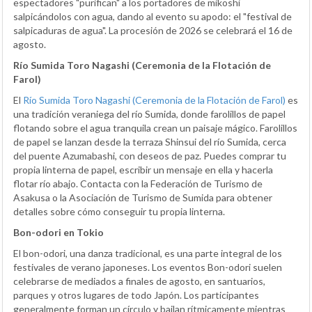
espectadores "purifican" a los portadores de mikoshi
salpicándolos con agua, dando al evento su apodo: el "festival de
salpicaduras de agua". La procesión de 2026 se celebrará el 16 de
agosto.
Río Sumida Toro Nagashi (Ceremonia de la Flotación de
Farol)
El
Río Sumida Toro Nagashi (Ceremonia de la Flotación de Farol)
es
una tradición veraniega del río Sumida, donde farolillos de papel
flotando sobre el agua tranquila crean un paisaje mágico. Farolillos
de papel se lanzan desde la terraza Shinsui del río Sumida, cerca
del puente Azumabashi, con deseos de paz. Puedes comprar tu
propia linterna de papel, escribir un mensaje en ella y hacerla
flotar río abajo. Contacta con la Federación de Turismo de
Asakusa o la Asociación de Turismo de Sumida para obtener
detalles sobre cómo conseguir tu propia linterna.
Bon-odori en Tokio
El bon-odori, una danza tradicional, es una parte integral de los
festivales de verano japoneses. Los eventos Bon-odori suelen
celebrarse de mediados a finales de agosto, en santuarios,
parques y otros lugares de todo Japón. Los participantes
generalmente forman un círculo y bailan rítmicamente mientras