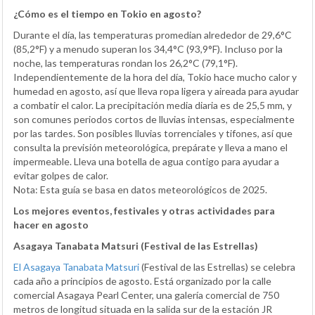
¿Cómo es el tiempo en Tokio en agosto?
Durante el día, las temperaturas promedian alrededor de 29,6°C
(85,2°F) y a menudo superan los 34,4°C (93,9°F). Incluso por la
noche, las temperaturas rondan los 26,2°C (79,1°F).
Independientemente de la hora del día, Tokio hace mucho calor y
humedad en agosto, así que lleva ropa ligera y aireada para ayudar
a combatir el calor. La precipitación media diaria es de 25,5 mm, y
son comunes periodos cortos de lluvias intensas, especialmente
por las tardes. Son posibles lluvias torrenciales y tifones, así que
consulta la previsión meteorológica, prepárate y lleva a mano el
impermeable. Lleva una botella de agua contigo para ayudar a
evitar golpes de calor.
Nota: Esta guía se basa en datos meteorológicos de 2025.
Los mejores eventos, festivales y otras actividades para
hacer en agosto
Asagaya Tanabata Matsuri (Festival de las Estrellas)
El Asagaya Tanabata Matsuri
(Festival de las Estrellas) se celebra
cada año a principios de agosto. Está organizado por la calle
comercial Asagaya Pearl Center, una galería comercial de 750
metros de longitud situada en la salida sur de la estación JR