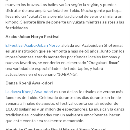
mueven los brazos. Los bailes varían según la región, y puedes
disfrutar de una amplia variedad en Tokio. Mucha gente participa
llevando un "yukata", una prenda tradicional de verano similar a un
kimono. Siéntete libre de ponerte un yukata mientras asistes a las
festividades.
Azabu-Juban Noryo Festival
El Festival Azabu-Juban Noryo
, alojada por Azabujuban Shotengai,
es una institución que se remonta a más de 60 años. Junto con los
impresionantes stands montados por tiendas locales famosas y
nuevos favoritos, se venderán en el mercado "Oragakuni Jiman"
una variedad de especialidades de todo Japón, y habrá
actuaciones en el escenario "10-BANG".
Danza Koenji Awa-odori
La danza Koenji Awa-odori
es uno de los festivales de verano más
famosos de Tokio. Celebrado durante dos días durante un fin de
semana a finales de agosto, el festival cuenta con alrededor de
10.000 bailarines y un millón de espectadores. La música y la danza
tradicionales, combinadas con un ambiente emocionante, hacen
que este evento sea realmente memorable.
Harajuku Omotesando Genki Matsuri Super Yosakoi