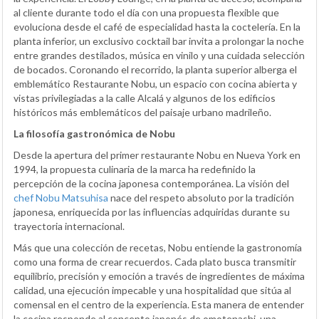
al cliente durante todo el día con una propuesta flexible que
evoluciona desde el café de especialidad hasta la coctelería. En la
planta inferior, un exclusivo cocktail bar invita a prolongar la noche
entre grandes destilados, música en vinilo y una cuidada selección
de bocados. Coronando el recorrido, la planta superior alberga el
emblemático Restaurante Nobu, un espacio con cocina abierta y
vistas privilegiadas a la calle Alcalá y algunos de los edificios
históricos más emblemáticos del paisaje urbano madrileño.
La filosofía gastronómica de Nobu
Desde la apertura del primer restaurante Nobu en Nueva York en
1994, la propuesta culinaria de la marca ha redefinido la
percepción de la cocina japonesa contemporánea. La visión del
chef Nobu Matsuhisa
nace del respeto absoluto por la tradición
japonesa, enriquecida por las influencias adquiridas durante su
trayectoria internacional.
Más que una colección de recetas, Nobu entiende la gastronomía
como una forma de crear recuerdos. Cada plato busca transmitir
equilibrio, precisión y emoción a través de ingredientes de máxima
calidad, una ejecución impecable y una hospitalidad que sitúa al
comensal en el centro de la experiencia. Esta manera de entender
la cocina responde al concepto japonés de omotenashi, una