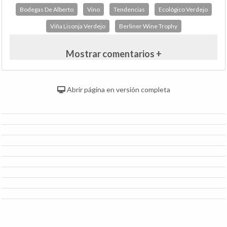
Bodegas De Alberto
Vino
Tendencias
Ecológico Verdejo
Viña Lisonja Verdejo
Berliner Wine Trophy
Mostrar comentarios +
Abrir página en versión completa