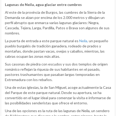
Lagunas de Neila, agua glaciar entre cumbres
Al este de la provincia de Burgos, las cumbres de la Sierra de la
Demanda se alzan por encima de los 2.000 metros y dibujan un
perfil abrupto que enmarca varias lagunas glaciares: Negra,
Cascada, Tejera, Larga, Pardilla, Patos o Brava son algunos de sus
nombres.
La puerta de entrada a este parque natural es
Neila,
un pequeño
pueblo burgalés de tradición ganadera, rodeado de prados y
montañas, donde pastan vacas, ovejas y caballos, mientras, las
cabras ocupan las zonas más altas.
Sus casonas de piedra con escudos y sus dos templos de origen
románico reflejan la riqueza de sus habitantes en el pasado,
pastores trashumantes que pasaban largas temporadas en
Extremadura con los rebaños.
Una de estas iglesias, la de San Miguel, acoge actualmente la Casa
del Parque de este parque natural. Desde su apertura, se ha
convertido en el lugar ideal para comenzar la visita e informarse de
las posibilidades senderistas que ofrece el entorno.
Una de las opciones es la ruta de las lagunas de Neila, un sendero
de 8 kilómetros que discurre a la sombra, entre pinares, hasta la