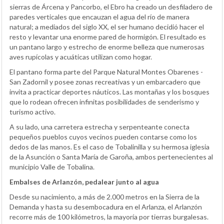
sierras de Árcena y Pancorbo, el Ebro ha creado un desfiladero de
paredes verticales que encauzan el agua del río de manera
natural; a mediados del siglo XX, el ser humano decidió hacer el
resto y levantar una enorme pared de hormigón. El resultado es
un pantano largo y estrecho de enorme belleza que numerosas
aves rupícolas y acuáticas utilizan como hogar.
El pantano forma parte del Parque Natural Montes Obarenes -
San Zadornil y posee zonas recreativas y un embarcadero que
invita a practicar deportes náuticos. Las montañas y los bosques
que lo rodean ofrecen infinitas posibilidades de senderismo y
turismo activo.
A su lado, una carretera estrecha y serpenteante conecta
pequeños pueblos cuyos vecinos pueden contarse como los
dedos de las manos. Es el caso de Tobalinilla y su hermosa iglesia
de la Asunción o Santa María de Garoña, ambos pertenecientes al
municipio Valle de Tobalina.
Embalses de Arlanzón, pedalear junto al agua
Desde su nacimiento, a más de 2.000 metros en la Sierra de la
Demanda y hasta su desembocadura en el Arlanza, el Arlanzón
recorre más de 100 kilómetros, la mayoría por tierras burgalesas.