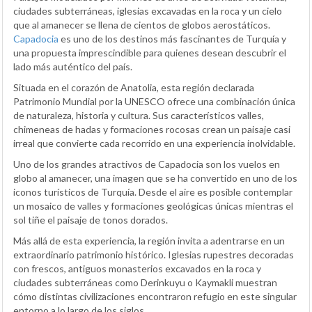
ciudades subterráneas, iglesias excavadas en la roca y un cielo
que al amanecer se llena de cientos de globos aerostáticos.
Capadocia
es uno de los destinos más fascinantes de Turquía y
una propuesta imprescindible para quienes desean descubrir el
lado más auténtico del país.
Situada en el corazón de Anatolia, esta región declarada
Patrimonio Mundial por la UNESCO ofrece una combinación única
de naturaleza, historia y cultura. Sus característicos valles,
chimeneas de hadas y formaciones rocosas crean un paisaje casi
irreal que convierte cada recorrido en una experiencia inolvidable.
Uno de los grandes atractivos de Capadocia son los vuelos en
globo al amanecer, una imagen que se ha convertido en uno de los
iconos turísticos de Turquía. Desde el aire es posible contemplar
un mosaico de valles y formaciones geológicas únicas mientras el
sol tiñe el paisaje de tonos dorados.
Más allá de esta experiencia, la región invita a adentrarse en un
extraordinario patrimonio histórico. Iglesias rupestres decoradas
con frescos, antiguos monasterios excavados en la roca y
ciudades subterráneas como Derinkuyu o Kaymakli muestran
cómo distintas civilizaciones encontraron refugio en este singular
entorno a lo largo de los siglos.