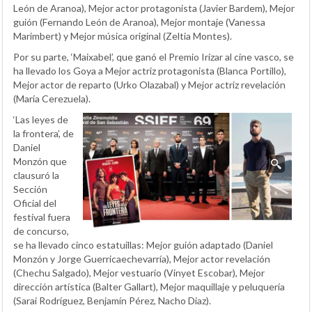
León de Aranoa), Mejor actor protagonista (Javier Bardem), Mejor
guión (Fernando León de Aranoa), Mejor montaje (Vanessa
Marimbert) y Mejor música original (Zeltia Montes).
Por su parte, ‘Maixabel’, que ganó el Premio Irizar al cine vasco, se
ha llevado los Goya a Mejor actriz protagonista (Blanca Portillo),
Mejor actor de reparto (Urko Olazabal) y Mejor actriz revelación
(María Cerezuela).
‘Las leyes de
la frontera’, de
Daniel
Monzón que
clausuró la
Sección
Oficial del
festival fuera
de concurso,
se ha llevado cinco estatuillas: Mejor guión adaptado (Daniel
Monzón y Jorge Guerricaechevarría), Mejor actor revelación
(Chechu Salgado), Mejor vestuario (Vinyet Escobar), Mejor
dirección artística (Balter Gallart), Mejor maquillaje y peluquería
(Sarai Rodríguez, Benjamín Pérez, Nacho Diaz).