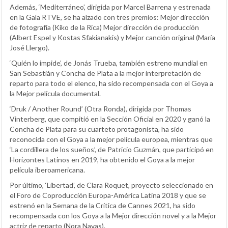
Además, ‘Mediterráneo’, dirigida por Marcel Barrena y estrenada
en la Gala RTVE, se ha alzado con tres premios: Mejor dirección
de fotografía (Kiko de la Rica) Mejor dirección de producción
(Albert Espel y Kostas Sfakianakis) y Mejor canción original (María
José Llergo).
‘Quién lo impide’, de Jonás Trueba, también estreno mundial en
San Sebastián y Concha de Plata a la mejor interpretación de
reparto para todo el elenco, ha sido recompensada con el Goya a
la Mejor película documental.
‘Druk / Another Round’ (Otra Ronda), dirigida por Thomas
Vinterberg, que compitió en la Sección Oficial en 2020 y ganó la
Concha de Plata para su cuarteto protagonista, ha sido
reconocida con el Goya a la mejor película europea, mientras que
‘La cordillera de los sueños’, de Patricio Guzmán, que participó en
Horizontes Latinos en 2019, ha obtenido el Goya a la mejor
película iberoamericana.
Por último, ‘Libertad’, de Clara Roquet, proyecto seleccionado en
el Foro de Coproducción Europa-América Latina 2018 y que se
estrenó en la Semana de la Crítica de Cannes 2021, ha sido
recompensada con los Goya a la Mejor dirección novel y a la Mejor
actriz de reparto (Nora Navas).