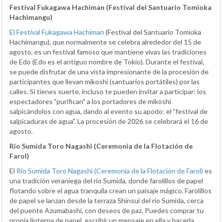
Festival Fukagawa Hachiman (Festival del Santuario Tomioka
Hachimangu)
El Festival Fukagawa Hachiman
(Festival del Santuario Tomioka
Hachimangu), que normalmente se celebra alrededor del 15 de
agosto, es un festival famoso que mantiene vivas las tradiciones
de Edo (Edo es el antiguo nombre de Tokio). Durante el festival,
se puede disfrutar de una vista impresionante de la procesión de
participantes que llevan mikoshi (santuarios portátiles) por las
calles. Si tienes suerte, incluso te pueden invitar a participar: los
espectadores "purifican" a los portadores de mikoshi
salpicándolos con agua, dando al evento su apodo: el "festival de
salpicaduras de agua". La procesión de 2026 se celebrará el 16 de
agosto.
Río Sumida Toro Nagashi (Ceremonia de la Flotación de
Farol)
El
Río Sumida Toro Nagashi (Ceremonia de la Flotación de Farol)
es
una tradición veraniega del río Sumida, donde farolillos de papel
flotando sobre el agua tranquila crean un paisaje mágico. Farolillos
de papel se lanzan desde la terraza Shinsui del río Sumida, cerca
del puente Azumabashi, con deseos de paz. Puedes comprar tu
propia linterna de papel, escribir un mensaje en ella y hacerla