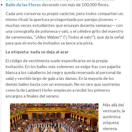
Baile de las Flores
decorado con más de 100.000 flores.
Cada uno conserva su propio carácter, pero todos comparten un
mismo ritual: la apertura protagonizada por parejas jóvenes —
muchas veces estudiantes que ensayan durante semanas— con
una coreografía de polonesa y vals, y el célebre grito del maestro
de ceremonias, "¡Alles Walzer!" ("¡Todos al vals!"), que da la señal
para que el resto de invitados se lance a la pista.
La etiqueta: nada se deja al azar
El código de vestimenta suele especificarse en la propia
invitación. En los bailes más solemnes se exige frac con pajarita
blanca a los caballeros (el negro queda reservado al personal de
sala) y vestido largo de gala a las damas. En la mayoría de los
demás bailes basta con un esmoquin. No es raro que sastrerías
como la de Lambert Hofer empiecen a recibir los primeros
encargos a finales del verano.
Más allá del
vestuario, la
auténtica
etiqueta
vienesa