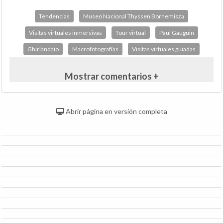
Tendencias
Museo Nacional Thyssen Bornemisza
Visitas virtuales inmersivas
Tour virtual
Paul Gauguin
Ghirlandaio
Macrofotografías
Visitas virtuales guiadas
Mostrar comentarios +
Abrir página en versión completa