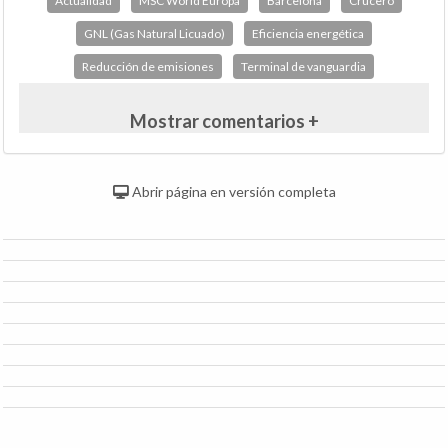
Actualidad
MSC World Europa
Barcelona
Crucero
GNL (Gas Natural Licuado)
Eficiencia energética
Reducción de emisiones
Terminal de vanguardia
Mostrar comentarios +
Abrir página en versión completa