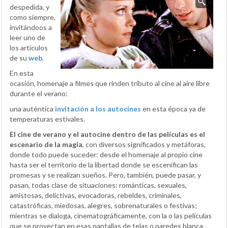
despedida, y
como siempre,
invitándoos a
leer uno de
los artículos
de su
web
.
En esta
ocasión, homenaje a filmes que rinden tributo al cine al aire libre
durante el verano:
una auténtica
invitación a los autocines
en esta época ya de
temperaturas estivales.
El cine de verano y el autocine dentro de las películas es el
escenario de la magia
, con diversos significados y metáforas,
donde todo puede suceder: desde el homenaje al propio cine
hasta ser el territorio de la libertad donde se escenifican las
promesas y se realizan sueños. Pero, también, puede pasar, y
pasan, todas clase de situaciones: románticas, sexuales,
amistosas, delictivas, evocadoras, rebeldes, criminales,
catastróficas, miedosas, alegres, sobrenaturales o festivas;
mientras se dialoga, cinematográficamente, con la o las películas
que se proyectan en esas pantallas de telas o paredes blanca,