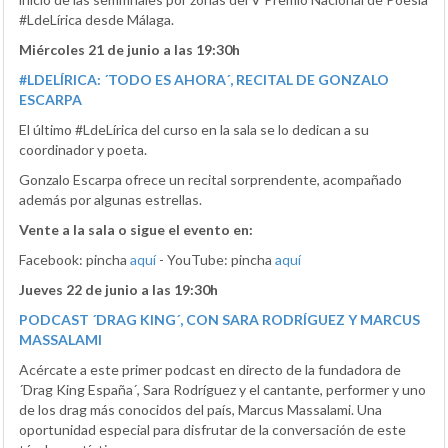
#LdeLírica desde Málaga.
Miércoles 21 de junio a las 19:30h
#LDELÍRICA: ´TODO ES AHORA´, RECITAL DE GONZALO
ESCARPA
El último #LdeLírica del curso en la sala se lo dedican a su
coordinador y poeta.
Gonzalo Escarpa ofrece un recital sorprendente, acompañado
además por algunas estrellas.
Vente a la sala o sigue el evento en:
Facebook: pincha
aquí
- YouTube: pincha
aquí
Jueves 22 de junio a las 19:30h
PODCAST ´DRAG KING´, CON SARA RODRÍGUEZ Y MARCUS
MASSALAMI
Acércate a este primer podcast en directo de la fundadora de
´Drag King España´, Sara Rodríguez y el cantante, performer y uno
de los drag más conocidos del país, Marcus Massalami. Una
oportunidad especial para disfrutar de la conversación de este