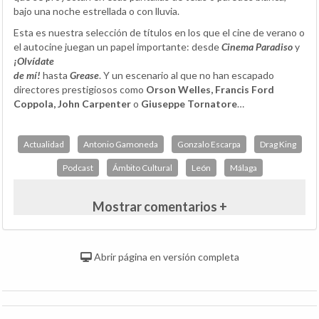
bajo una noche estrellada o con lluvia.
Esta es nuestra selección de títulos en los que el cine de verano o
el autocine juegan un papel importante: desde
Cinema Paradiso
y
¡Olvídate
de mí!
hasta
Grease
. Y un escenario al que no han escapado
directores prestigiosos como
Orson Welles, Francis Ford
Coppola, John Carpenter
o
Giuseppe Tornatore
…
Actualidad
Antonio Gamoneda
Gonzalo Escarpa
Drag King
Podcast
Ámbito Cultural
León
Málaga
Mostrar comentarios +
Abrir página en versión completa