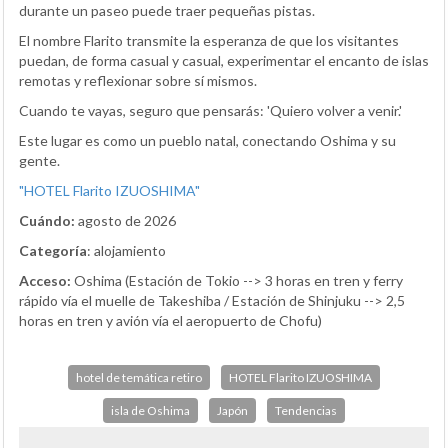
durante un paseo puede traer pequeñas pistas.
El nombre Flarito transmite la esperanza de que los visitantes
puedan, de forma casual y casual, experimentar el encanto de islas
remotas y reflexionar sobre sí mismos.
Cuando te vayas, seguro que pensarás: 'Quiero volver a venir.'
Este lugar es como un pueblo natal, conectando Oshima y su
gente.
"HOTEL Flarito IZUOSHIMA"
Cuándo:
agosto de 2026
Categoría
: alojamiento
Acceso:
Oshima (Estación de Tokio --> 3 horas en tren y ferry
rápido vía el muelle de Takeshiba / Estación de Shinjuku --> 2,5
horas en tren y avión vía el aeropuerto de Chofu)
hotel de temática retiro
HOTEL Flarito IZUOSHIMA
isla de Oshima
Japón
Tendencias