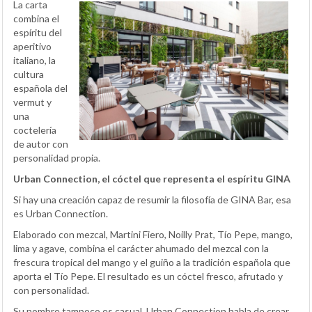
La carta
combina el
espíritu del
aperitivo
italiano, la
cultura
española del
vermut y
una
coctelería
de autor con
personalidad propia.
Urban Connection, el cóctel que representa el espíritu GINA
Si hay una creación capaz de resumir la filosofía de GINA Bar, esa
es Urban Connection.
Elaborado con mezcal, Martini Fiero, Noilly Prat, Tío Pepe, mango,
lima y agave, combina el carácter ahumado del mezcal con la
frescura tropical del mango y el guiño a la tradición española que
aporta el Tío Pepe. El resultado es un cóctel fresco, afrutado y
con personalidad.
Su nombre tampoco es casual. Urban Connection habla de crear