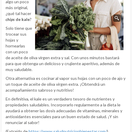
algo un poco
más original,
¿qué tal hacer
chips
de kale
?
Solo tiene que
trocear sus
hojas y
hornearlas
con un poco
de aceite de oliva virgen extra y sal. Con unos minutos bastará
para que obtenga un delicioso y crujiente aperitivo, además de
muy saludable.
Otra alternativa es cocinar al vapor sus hojas con un poco de ajo y
un toque de aceite de oliva virgen extra. ¡Obtendrá un
acompañamiento sabroso y nutritivo!
En definitiva, el kale es un verdadero tesoro de nutrientes y
propiedades saludables. Incorporarlo regularmente a la dieta le
ayudará a obtener las dosis adecuadas de vitaminas, minerales y
antioxidantes esenciales para un buen estado de salud. ¡Y sin
renunciar al sabor!
(Extraído de
https://www.saludnutricionbienestar.com/
)