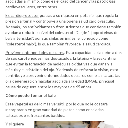
asociadas al mismo, como es el caso del cáncer y las patologías
cardiovasculares, entre otras.
Es cardioprotector
gracias a su riqueza en potasio, que regula la
presión arterial y contribuye a una buena salud cardiovascular.
Además, los antioxidantes y fitonutrientes que contiene también
ayudan a reducir el nivel del colesterol LDL (de “lipoproteínas de
baja intensidad”, por sus siglas en inglés, el conocido como
“colesterol malo”), lo que también favorece la salud cardíaca.
Previene enfermedades oculares
. Esta capacidad se la debe a dos
de sus carotenoides más destacados, la luteína y la zeaxantina,
que evitan la formación de moléculas oxidativas que dañan la
mácula y el cristalino del ojo. Y además de reforzar la visión, esto
contribuye a prevenir enfermedades oculares como las cataratas
o la degeneración macular asociada a la edad (DMAE, principal
causa de ceguera entre los mayores de 65 años).
Cómo puedo tomar el kale
Este vegetal es de lo más versátil, por lo que no le costará
incorporarlo en gran variedad de platos como ensaladas,
salteados o refrescantes batidos.
Y si quiere