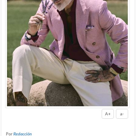
A+
a-
Por
Redacción