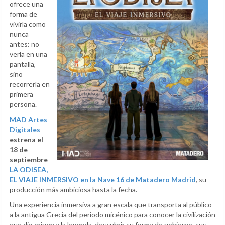
ofrece una
forma de
vivirla como
nunca
antes: no
verla en una
pantalla,
sino
recorrerla en
primera
persona.
MAD Artes
Digitales
estrena el
18 de
septiembre
LA ODISEA,
EL VIAJE INMERSIVO en la Nave 16 de Matadero Madrid
,
su
producción más ambiciosa hasta la fecha.
Una experiencia inmersiva a gran escala que transporta al público
a la antigua Grecia del periodo micénico para conocer la civilización
que dio origen a la leyenda, descubrir su forma de gobierno, sus