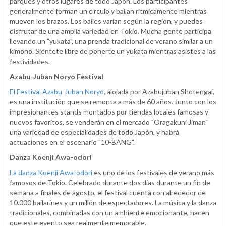
parques y otros lugares de todo Japón. Los participantes
generalmente forman un círculo y bailan rítmicamente mientras
mueven los brazos. Los bailes varían según la región, y puedes
disfrutar de una amplia variedad en Tokio. Mucha gente participa
llevando un "yukata", una prenda tradicional de verano similar a un
kimono. Siéntete libre de ponerte un yukata mientras asistes a las
festividades.
Azabu-Juban Noryo Festival
El Festival Azabu-Juban Noryo
, alojada por Azabujuban Shotengai,
es una institución que se remonta a más de 60 años. Junto con los
impresionantes stands montados por tiendas locales famosas y
nuevos favoritos, se venderán en el mercado "Oragakuni Jiman"
una variedad de especialidades de todo Japón, y habrá
actuaciones en el escenario "10-BANG".
Danza Koenji Awa-odori
La danza Koenji Awa-odori
es uno de los festivales de verano más
famosos de Tokio. Celebrado durante dos días durante un fin de
semana a finales de agosto, el festival cuenta con alrededor de
10.000 bailarines y un millón de espectadores. La música y la danza
tradicionales, combinadas con un ambiente emocionante, hacen
que este evento sea realmente memorable.