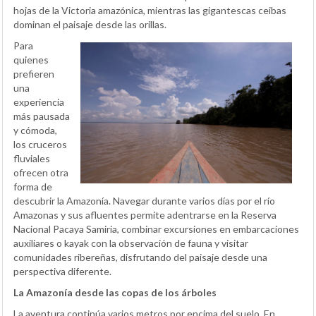
hojas de la Victoria amazónica, mientras las gigantescas ceibas
dominan el paisaje desde las orillas.
Para
quienes
prefieren
una
experiencia
más pausada
y cómoda,
los cruceros
fluviales
ofrecen otra
forma de
descubrir la Amazonía. Navegar durante varios días por el río
Amazonas y sus afluentes permite adentrarse en la Reserva
Nacional Pacaya Samiria, combinar excursiones en embarcaciones
auxiliares o kayak con la observación de fauna y visitar
comunidades ribereñas, disfrutando del paisaje desde una
perspectiva diferente.
La Amazonía desde las copas de los árboles
La aventura continúa varios metros por encima del suelo. En