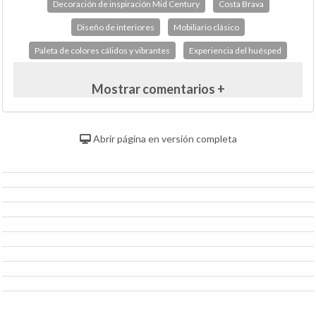
Decoración de inspiración Mid Century
Costa Brava
Diseño de interiores
Mobiliario clásico
Paleta de colores cálidos y vibrantes
Experiencia del huésped
Mostrar comentarios +
Abrir página en versión completa