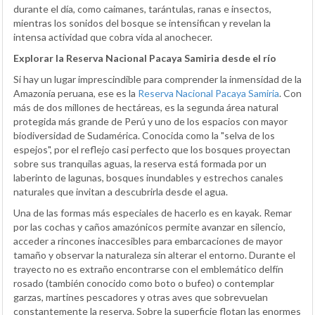
durante el día, como caimanes, tarántulas, ranas e insectos,
mientras los sonidos del bosque se intensifican y revelan la
intensa actividad que cobra vida al anochecer.
Explorar la Reserva Nacional Pacaya Samiria desde el río
Si hay un lugar imprescindible para comprender la inmensidad de la
Amazonía peruana, ese es la
Reserva Nacional Pacaya Samiria
. Con
más de dos millones de hectáreas, es la segunda área natural
protegida más grande de Perú y uno de los espacios con mayor
biodiversidad de Sudamérica. Conocida como la "selva de los
espejos", por el reflejo casi perfecto que los bosques proyectan
sobre sus tranquilas aguas, la reserva está formada por un
laberinto de lagunas, bosques inundables y estrechos canales
naturales que invitan a descubrirla desde el agua.
Una de las formas más especiales de hacerlo es en kayak. Remar
por las cochas y caños amazónicos permite avanzar en silencio,
acceder a rincones inaccesibles para embarcaciones de mayor
tamaño y observar la naturaleza sin alterar el entorno. Durante el
trayecto no es extraño encontrarse con el emblemático delfín
rosado (también conocido como boto o bufeo) o contemplar
garzas, martines pescadores y otras aves que sobrevuelan
constantemente la reserva. Sobre la superficie flotan las enormes