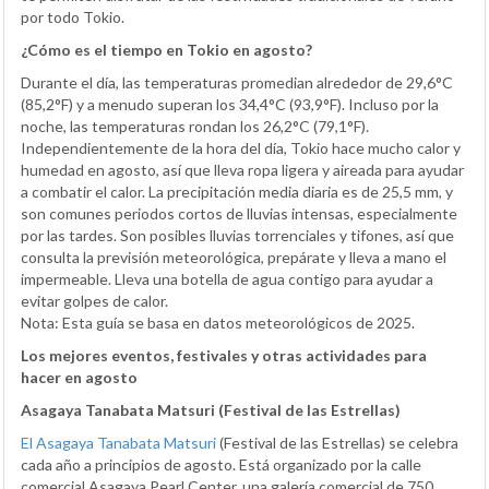
por todo Tokio.
¿Cómo es el tiempo en Tokio en agosto?
Durante el día, las temperaturas promedian alrededor de 29,6°C
(85,2°F) y a menudo superan los 34,4°C (93,9°F). Incluso por la
noche, las temperaturas rondan los 26,2°C (79,1°F).
Independientemente de la hora del día, Tokio hace mucho calor y
humedad en agosto, así que lleva ropa ligera y aireada para ayudar
a combatir el calor. La precipitación media diaria es de 25,5 mm, y
son comunes periodos cortos de lluvias intensas, especialmente
por las tardes. Son posibles lluvias torrenciales y tifones, así que
consulta la previsión meteorológica, prepárate y lleva a mano el
impermeable. Lleva una botella de agua contigo para ayudar a
evitar golpes de calor.
Nota: Esta guía se basa en datos meteorológicos de 2025.
Los mejores eventos, festivales y otras actividades para
hacer en agosto
Asagaya Tanabata Matsuri (Festival de las Estrellas)
El Asagaya Tanabata Matsuri
(Festival de las Estrellas) se celebra
cada año a principios de agosto. Está organizado por la calle
comercial Asagaya Pearl Center, una galería comercial de 750