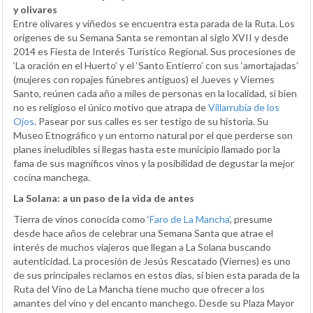
y olivares
Entre olivares y viñedos se encuentra esta parada de la Ruta. Los
orígenes de su Semana Santa se remontan al siglo XVII y desde
2014 es Fiesta de Interés Turístico Regional. Sus procesiones de
‘La oración en el Huerto’ y el ‘Santo Entierro’ con sus ‘amortajadas’
(mujeres con ropajes fúnebres antiguos) el Jueves y Viernes
Santo, reúnen cada año a miles de personas en la localidad, si bien
no es religioso el único motivo que atrapa de
Villarrubia de los
Ojos
. Pasear por sus calles es ser testigo de su historia. Su
Museo Etnográfico y un entorno natural por el que perderse son
planes ineludibles si llegas hasta este municipio llamado por la
fama de sus magníficos vinos y la posibilidad de degustar la mejor
cocina manchega.
La Solana: a un paso de la vida de antes
Tierra de vinos conocida como ‘
Faro de La Mancha’
, presume
desde hace años de celebrar una Semana Santa que atrae el
interés de muchos viajeros que llegan a La Solana buscando
autenticidad. La procesión de Jesús Rescatado (Viernes) es uno
de sus principales reclamos en estos días, si bien esta parada de la
Ruta del Vino de La Mancha tiene mucho que ofrecer a los
amantes del vino y del encanto manchego. Desde su Plaza Mayor