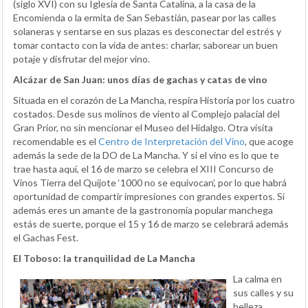
(siglo XVI) con su Iglesia de Santa Catalina, a la casa de la
Encomienda o la ermita de San Sebastián, pasear por las calles
solaneras y sentarse en sus plazas es desconectar del estrés y
tomar contacto con la vida de antes: charlar, saborear un buen
potaje y disfrutar del mejor vino.
Alcázar de San Juan: unos días de gachas y catas de vino
Situada en el corazón de La Mancha, respira Historia por los cuatro
costados. Desde sus molinos de viento al Complejo palacial del
Gran Prior, no sin mencionar el Museo del Hidalgo. Otra visita
recomendable es el
Centro de Interpretación del Vino
, que acoge
además la sede de la DO de La Mancha. Y si el vino es lo que te
trae hasta aquí, el 16 de marzo se celebra el XIII Concurso de
Vinos Tierra del Quijote ‘1000 no se equivocan’, por lo que habrá
oportunidad de compartir impresiones con grandes expertos. Si
además eres un amante de la gastronomía popular manchega
estás de suerte, porque el 15 y 16 de marzo se celebrará además
el Gachas Fest.
El Toboso: la tranquilidad de La Mancha
La calma en
sus calles y su
belleza