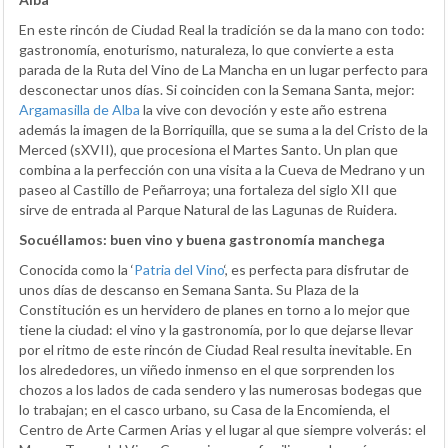
En este rincón de Ciudad Real la tradición se da la mano con todo:
gastronomía, enoturismo, naturaleza, lo que convierte a esta
parada de la Ruta del Vino de La Mancha en un lugar perfecto para
desconectar unos días. Si coinciden con la Semana Santa, mejor:
Argamasilla de Alba
la vive con devoción y este año estrena
además la imagen de la Borriquilla, que se suma a la del Cristo de la
Merced (sXVII), que procesiona el Martes Santo. Un plan que
combina a la perfección con una visita a la Cueva de Medrano y un
paseo al Castillo de Peñarroya; una fortaleza del siglo XII que
sirve de entrada al Parque Natural de las Lagunas de Ruidera.
Socuéllamos: buen vino y buena gastronomía manchega
Conocida como la ‘
Patria del Vino
‘, es perfecta para disfrutar de
unos días de descanso en Semana Santa. Su Plaza de la
Constitución es un hervidero de planes en torno a lo mejor que
tiene la ciudad: el vino y la gastronomía, por lo que dejarse llevar
por el ritmo de este rincón de Ciudad Real resulta inevitable. En
los alrededores, un viñedo inmenso en el que sorprenden los
chozos a los lados de cada sendero y las numerosas bodegas que
lo trabajan; en el casco urbano, su Casa de la Encomienda, el
Centro de Arte Carmen Arias y el lugar al que siempre volverás: el