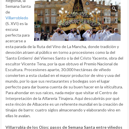
Regional, la
Semana Santa
de
Villarrobledo
(S. XVI) es la
excusa
perfecta para
acercarse a
esta parada de la Ruta del Vino de La Mancha, donde tradición y
devoción atraen al público en torno a procesiones como la del
‘Santo Entierro’ del Viernes Santo o la del Cristo Yacente, obra del
escultor Vicente Tena, por la que obtuvo el Premio Nacional de
Escultura. Procesiones aparte, 30.000 hectáreas de viñedo
convierten a esta ciudad en el mayor productor de vino y uva del
mundo, por lo que sus restaurantes y bodegas son el lugar
perfecto para dar buena cuenta de su buen hacer en la viticultura.
Para ahondar en sus raíces, nada mejor que visitar el Centro de
Interpretación de la Alfarería Tinajera. Aquí descubrirás por qué
este rincón de Albacete es un referente mundial en la creación de
tinajas de barro: cuatro siglos almacenando y elaborando vino en
ellas le avalan.
Villarrubia de los Ojos: pasos de Semana Santa entre viñedos