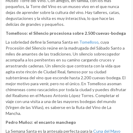
Museo Torre del Vino. Con amigos, en familia, con los más
pequeños, la Torre del Vino es un museo vivo en el que nunca
dejas de aprender sobre la cultura del vino. Hay talleres, catas,
degustaciones y la visita es muy interactiva, lo que hace las
delicias de grandes y pequeños.
Tomelloso: el Silencio procesiona sobre 2.500 cuevas-bodega
La sobriedad define la Semana Santa en
Tomelloso
, cuya
Procesión del Silencio reúne en la madrugada del Sábado Santo a
miles de amantes de las tradiciones. Un silencio sobrecogedor
acompaña a los penitentes en su camino cargando cruces y
arrastrando cadenas. Un silencio que contrasta con la vida que
agita este rincón de Ciudad Real, famoso por su ciudad
subterránea del vino que esconde hasta 2.200 cuevas-bodega. El
mejor motivo para venir, pero no el único. En Tomelloso asoman
chimeneas como rascacielos por toda la ciudad y puedes disfrutar
del Realismo en el Museo Antonio López Torres. Completar el
viaje con una visita a una de las mayores bodegas del mundo
(Virgen de las Viñas), es saberse en la Ruta del Vino de La
Mancha.
Pedro Muñoz: el encanto manchego
La Semana Santa es la antesala perfecta para la
Cuna del Mayo