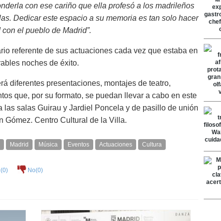
derla con ese cariño que ella profesó a los madrileños
as. Dedicar este espacio a su memoria es tan solo
hacer
d con el pueblo de Madrid”.
rio referente de sus actuaciones cada vez que estaba en
rables noches de éxito.
á diferentes presentaciones, montajes de teatro,
ntos que, por su formato, se puedan llevar a cabo en este
a las salas Guirau y Jardiel Poncela y de pasillo de unión
n Gómez. Centro Cultural de la Villa.
Madrid
Música
Eventos
Actuaciones
Cultura
(
0
)
No(
0
)