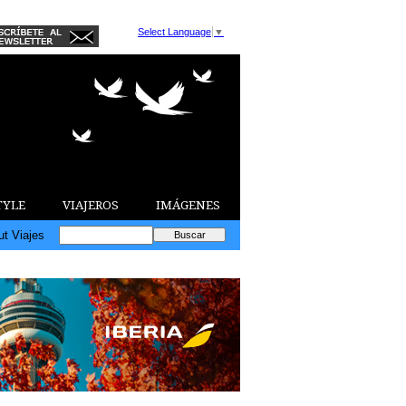
Select Language
▼
TYLE
VIAJEROS
IMÁGENES
ut Viajes