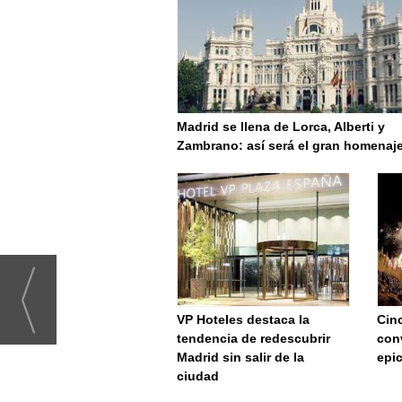
Madrid se llena de Lorca, Alberti y
Zambrano: así será el gran homenaje
VP Hoteles destaca la
Cinc
tendencia de redescubrir
conv
Madrid sin salir de la
epic
ciudad