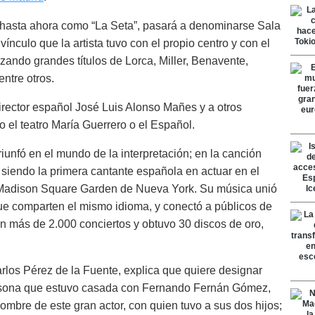
 hasta ahora como “La Seta”, pasará a denominarse Sala
nculo que la artista tuvo con el propio centro y con el
izando grandes títulos de Lorca, Miller, Benavente,
ntre otros.
irector español José Luis Alonso Mañes y a otros
 el teatro María Guerrero o el Español.
iunfó en el mundo de la interpretación; en la canción
 siendo la primera cantante española en actuar en el
l Madison Square Garden de Nueva York. Su música unió
ue comparten el mismo idioma, y conectó a públicos de
en más de 2.000 conciertos y obtuvo 30 discos de oro,
 Carlos Pérez de la Fuente, explica que quiere designar
ersona que estuvo casada con Fernando Fernán Gómez,
nombre de este gran actor, con quien tuvo a sus dos hijos;