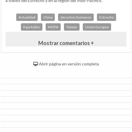
a través del Estrecho y en la región del Indo-Pacífico.
Actualidad
China
derechos humanos
Estrecho
Kaja Kallas
MOFA
Taiwán
Unión Europea
Mostrar comentarios +
Abrir página en versión completa