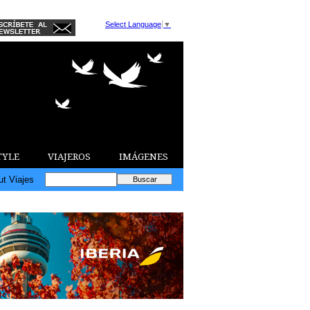
Select Language
▼
TYLE
VIAJEROS
IMÁGENES
ut Viajes