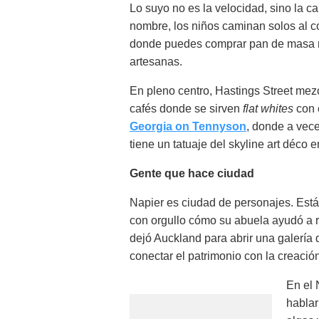
Lo suyo no es la velocidad, sino la c
nombre, los niños caminan solos al co
donde puedes comprar pan de masa m
artesanas.
En pleno centro, Hastings Street mezc
cafés donde se sirven
flat whites
con 
Georgia on Tennyson
, donde a vece
tiene un tatuaje del skyline art déco e
Gente que hace ciudad
Napier es ciudad de personajes. Está 
con orgullo cómo su abuela ayudó a r
dejó Auckland para abrir una galería 
conectar el patrimonio con la creació
En el 
hablar