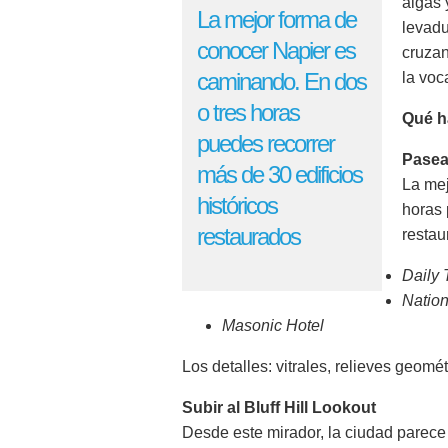
algas 
La mejor forma de
levadu
conocer Napier es
cruzan
caminando. En dos
la voc
o tres horas
Qué ha
puedes recorrer
Pasea
más de 30 edificios
La mej
históricos
horas 
restaurados
restau
Daily 
Natio
Masonic Hotel
Los detalles: vitrales, relieves geomé
Subir al Bluff Hill Lookout
Desde este mirador, la ciudad parece