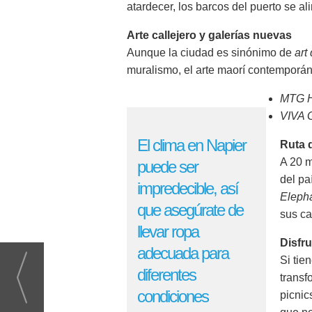
atardecer, los barcos del puerto se 
Arte callejero y galerías nuevas
Aunque la ciudad es sinónimo de
art
muralismo, el arte maorí contemporáneo
MTG H
VIVA G
El clima en Napier
Ruta 
A 20 m
puede ser
del p
impredecible, así
Elepha
que asegúrate de
sus ca
llevar ropa
Disfru
adecuada para
Si tie
diferentes
transf
condiciones
picnic