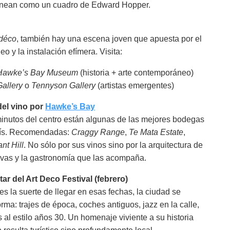
alinean como un cuadro de Edward Hopper.
 déco
, también hay una escena joven que apuesta por el
 y la instalación efímera. Visita:
awke’s Bay Museum
(historia + arte contemporáneo)
allery
o
Tennyson Gallery
(artistas emergentes)
del vino por
Hawke’s Bay
inutos del centro están algunas de las mejores bodegas
aís. Recomendadas:
Craggy Range
,
Te Mata Estate
,
nt Hill
. No sólo por sus vinos sino por la arquitectura de
vas y la gastronomía que las acompaña.
tar del Art Deco Festival (febrero)
nes la suerte de llegar en esas fechas, la ciudad se
orma: trajes de época, coches antiguos, jazz en la calle,
s al estilo años 30. Un homenaje viviente a su historia