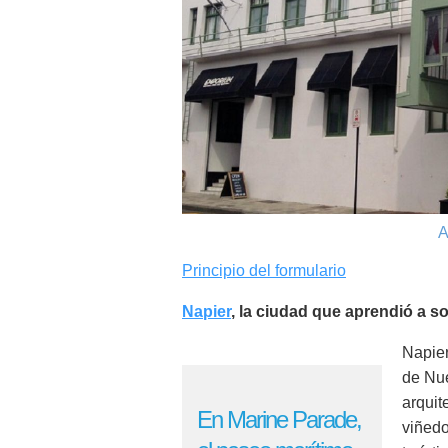
A
Principio del formulario
Napier
, la ciudad que aprendió a so
Napier
de Nu
arquit
En Marine Parade,
viñedo