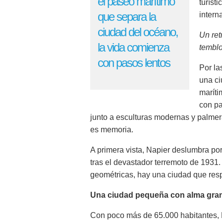
el paseo marítimo
turíst
que separa la
intern
ciudad del océano,
Un ret
la vida comienza
temblo
con pasos lentos
Por la
una ci
maríti
con pa
junto a esculturas modernas y palmera
es memoria.
A primera vista, Napier deslumbra po
tras el devastador terremoto de 1931. 
geométricas, hay una ciudad que respi
Una ciudad pequeña con alma gra
Con poco más de 65.000 habitantes, 