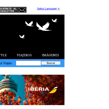
Select Language
▼
TYLE
VIAJEROS
IMÁGENES
ut Viajes