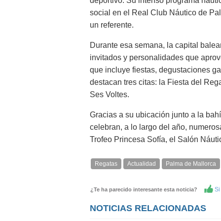
deportivo. Su intenso programa náut
social en el Real Club Náutico de Pa
un referente.
Durante esa semana, la capital balear
invitados y personalidades que aprove
que incluye fiestas, degustaciones g
destacan tres citas: la Fiesta del Re
Ses Voltes.
Gracias a su ubicación junto a la bahí
celebran, a lo largo del año, numeros
Trofeo Princesa Sofía, el Salón Náut
Regatas
Actualidad
Palma de Mallorca
Si 
¿Te ha parecido interesante esta noticia?
NOTICIAS RELACIONADAS