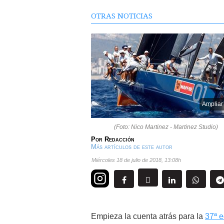
OTRAS NOTICIAS
Ampliar
(Foto: Nico Martinez - Martinez Studio)
Por
Redacción
Más artículos de este autor
miércoles 18 de julio de 2018
,
13:08h
Empieza la cuenta atrás para la
37ª e