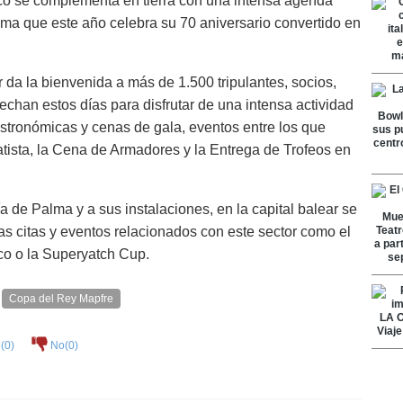
ico se complementa en tierra con una intensa agenda
lma que este año celebra su 70 aniversario convertido en
 da la bienvenida a más de 1.500 tripulantes, socios,
chan estos días para disfrutar de una intensa actividad
astronómicas y cenas de gala, eventos entre los que
gatista, la Cena de Armadores y la Entrega de Trofeos en
a de Palma y a sus instalaciones, en la capital balear se
as citas y eventos relacionados con este sector como el
ico o la Superyatch Cup.
Copa del Rey Mapfre
(
0
)
No(
0
)