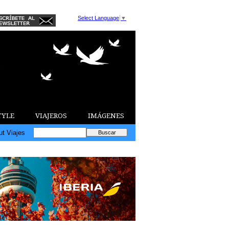
Select Language
▼
TYLE
VIAJEROS
IMÁGENES
ut Viajes