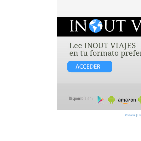
Portada
|
He