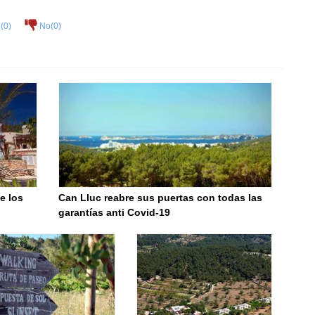
(
0
)
No(
0
)
e los
Can Lluc reabre sus puertas con todas las
garantías anti Covid-19