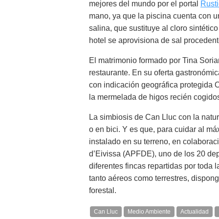
mejores del mundo por el portal
Rust
mano, ya que la piscina cuenta con un
salina, que sustituye al cloro sintéti
hotel se aprovisiona de sal procedente
El matrimonio formado por Tina Sorian
restaurante. En su oferta gastronómica
con indicación geográfica protegida Ol
la mermelada de higos recién cogidos
La simbiosis de Can Lluc con la natur
o en bici. Y es que, para cuidar al m
instalado en su terreno, en colaboraci
d’Eivissa (APFDE), uno de los 20 dep
diferentes fincas repartidas por toda l
tanto aéreos como terrestres, dispon
forestal.
Can Lluc
Medio Ambiente
Actualidad