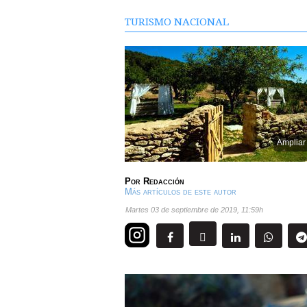
TURISMO NACIONAL
Ampliar
Por
Redacción
Más artículos de este autor
martes 03 de septiembre de 2019
,
11:59h