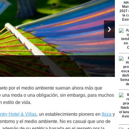
peto por el medio ambiente suenan ahora más que
de una moda o una obligación, sin embargo, para muchos
 estilo de vida.
try Hotel & Villas
, un establecimiento pionero en
Ibiza
y
 entorno y el medio ambiente. No es casual que uno de
c, además de su estética basada en el respeto por la