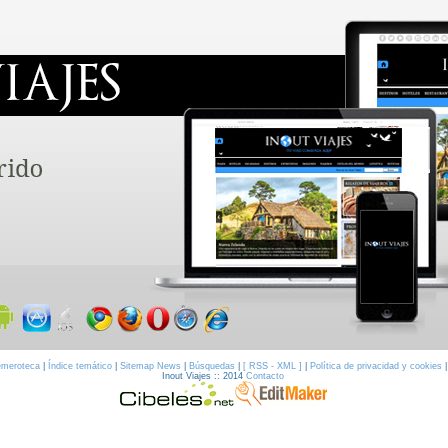
meroteca
|
Índice temático
|
Sitemap News
|
Búsquedas
|
[ RSS - XML ]
|
Política de privacidad y cookies
Inout Viajes :: 2014
Contacto