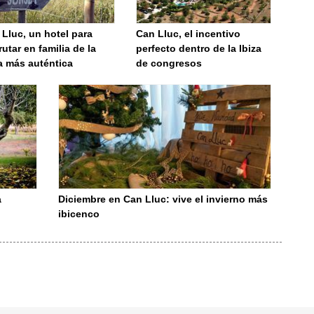
Lluc, un hotel para
Can Lluc, el incentivo
rutar en familia de la
perfecto dentro de la Ibiza
a más auténtica
de congresos
a
Diciembre en Can Lluc: vive el invierno más
ibicenco