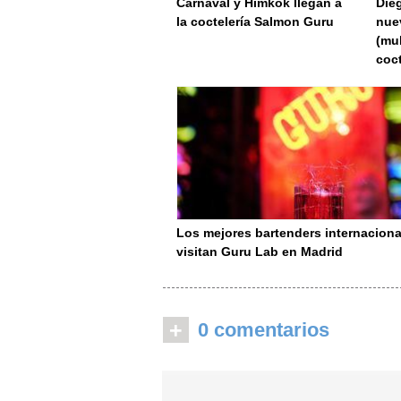
Carnaval y Himkok llegan a
Die
la coctelería Salmon Guru
nue
(mul
coct
Los mejores bartenders internaciona
visitan Guru Lab en Madrid
+
0 comentarios