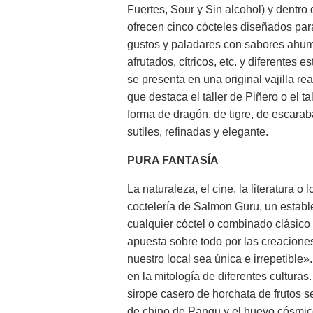
Fuertes, Sour y Sin alcohol) y dentro
ofrecen cinco cócteles diseñados par
gustos y paladares con sabores ahum
afrutados, cítricos, etc. y diferentes
se presenta en una original vajilla re
que destaca el taller de Piñero o el 
forma de dragón, de tigre, de escara
sutiles, refinadas y elegante.
PURA FANTASÍA
La naturaleza, el cine, la literatura o
coctelería de Salmon Guru, un establ
cualquier cóctel o combinado clásic
apuesta sobre todo por las creacione
nuestro local sea única e irrepetible»
en la mitología de diferentes cultura
sirope casero de horchata de frutos 
de chino de Pangu y el huevo cósmico