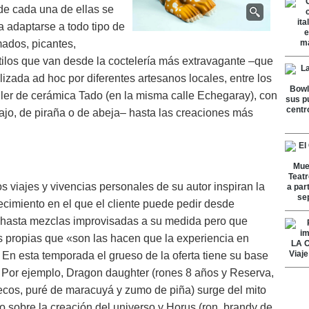
 de cada una de ellas se
a adaptarse a todo tipo de
ados, picantes,
 estilos que van desde la coctelería más extravagante –que
alizada ad hoc por diferentes artesanos locales, entre los
taller de cerámica Tado (en la misma calle Echegaray), con
bajo, de piraña o de abeja– hasta las creaciones más
 los viajes y vivencias personales de su autor inspiran la
ecimiento en el que el cliente puede pedir desde
o hasta mezclas improvisadas a su medida pero que
s propias que «son las hacen que la experiencia en
. En esta temporada el grueso de la oferta tiene su base
s. Por ejemplo, Dragon daughter (rones 8 años y Reserva,
secos, puré de maracuyá y zumo de piña) surge del mito
 sobre la creación del universo y Horus (ron, brandy de