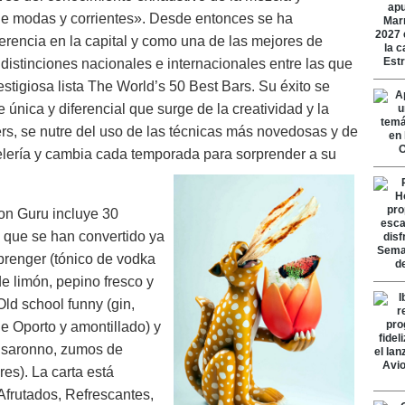
de modas y corrientes». Desde entonces se ha
erencia en la capital y como una de las mejores de
istinciones nacionales e internacionales entre las que
stigiosa lista The World’s 50 Best Bars. Su éxito se
nica y diferencial que surge de la creatividad y la
rs, se nutre del uso de las técnicas más novedosas y de
elería y cambia cada temporada para sorprender a su
on Guru incluye 30
 que se han convertido ya
prenger (tónico de vodka
e limón, pepino fresco y
ld school funny (gin,
de Oporto y amontillado) y
Disaronno, zumos de
es). La carta está
 Afrutados, Refrescantes,