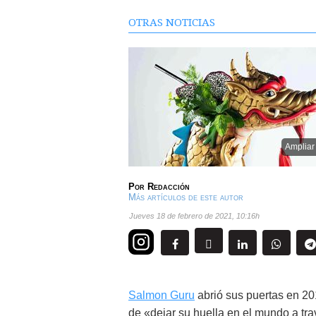
OTRAS NOTICIAS
Ampliar
Por
Redacción
Más artículos de este autor
jueves 18 de febrero de 2021
,
10:16h
Salmon Guru
abrió sus puertas en 201
de «dejar su huella en el mundo a tr