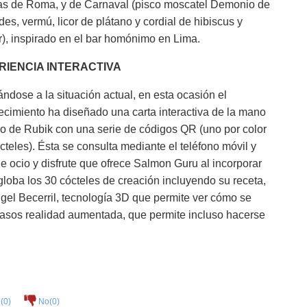
s de Roma, y de Carnaval (pisco moscatel Demonio de
des, vermú, licor de plátano y cordial de hibiscus y
), inspirado en el bar homónimo en Lima.
RIENCIA INTERACTIVA
ndose a la situación actual, en esta ocasión el
ecimiento ha diseñado una carta interactiva de la mano
 de Rubik con una serie de códigos QR (uno por color
teles). Ésta se consulta mediante el teléfono móvil y
e ocio y disfrute que ofrece Salmon Guru al incorporar
loba los 30 cócteles de creación incluyendo su receta,
ngel Becerril, tecnología 3D que permite ver cómo se
casos realidad aumentada, que permite incluso hacerse
(
0
)
No(
0
)