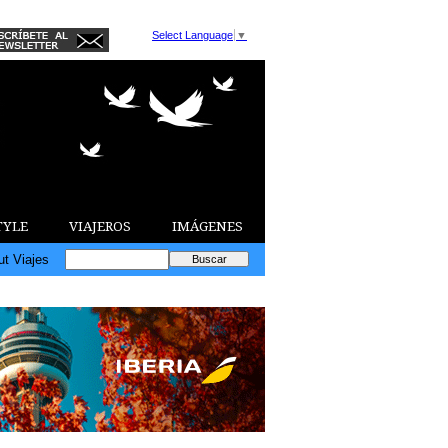
Select Language
▼
TYLE
VIAJEROS
IMÁGENES
ut Viajes