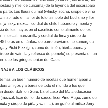
ostura y miel de cúrcuma) de la leyenda del escarabajo
u parte, Les fleurs du mal (whisky, sochu, sirope de vino
 inspirado en la flor de loto, símbolo del budismo y flor
s (whisky, mezcal, cordial de chile habanero y menta y
ia de los mayas en el sacrificio como alimento de los
n, mezcal, manzanilla y cordial de lima y sirope de
 48 horas en un ánfora de barro previamente sumergida
iega y Pichi Fizz (gin, zumo de limón, hierbabuena y
irope de vainilla y refresco de pomelo) se presenta en un
en que los griegos tenían del Caos.
NAJE A LOS CLÁSICOS
demás un buen número de recetas que homenajean a
ders amigos y a bares de todo el mundo a los que
n desde Salmon Guru. Es el caso del Mala educación
 (mezcal, licor de flor de saúco, licor Pino Mugo, zumo de
ota y sirope de piña y vainilla), un guiño al mítico Jerry