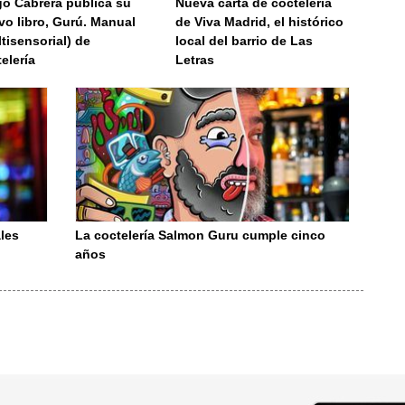
go Cabrera publica su
Nueva carta de coctelería
vo libro, Gurú. Manual
de Viva Madrid, el histórico
tisensorial) de
local del barrio de Las
elería
Letras
les
La coctelería Salmon Guru cumple cinco
años