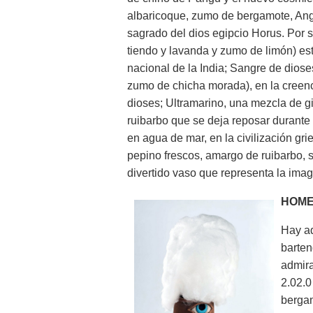
albaricoque, zumo de bergamote, Ang
sagrado del dios egipcio Horus. Por s
tiendo y lavanda y zumo de limón) está
nacional de la India; Sangre de diose
zumo de chicha morada), en la creenc
dioses; Ultramarino, una mezcla de gi
ruibarbo que se deja reposar durante
en agua de mar, en la civilización gr
pepino frescos, amargo de ruibarbo, s
divertido vaso que representa la imag
HOME
Hay a
barten
admira
2.02.0
bergam