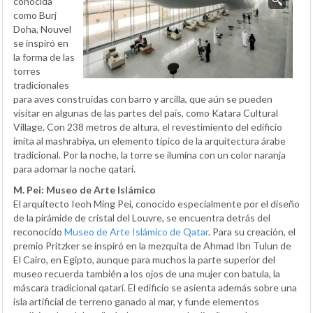
conocida
como Burj
Doha, Nouvel
se inspiró en
la forma de las
torres
tradicionales
para aves construidas con barro y arcilla, que aún se pueden
visitar en algunas de las partes del país, como Katara Cultural
Village. Con 238 metros de altura, el revestimiento del edificio
imita al mashrabiya, un elemento típico de la arquitectura árabe
tradicional. Por la noche, la torre se ilumina con un color naranja
para adornar la noche qatarí.
M. Pei: Museo de Arte Islámico
El arquitecto Ieoh Ming Pei, conocido especialmente por el diseño
de la pirámide de cristal del Louvre, se encuentra detrás del
reconocido
Museo de Arte Islámico de Qatar
. Para su creación, el
premio Pritzker se inspiró en la mezquita de Ahmad Ibn Tulun de
El Cairo, en Egipto, aunque para muchos la parte superior del
museo recuerda también a los ojos de una mujer con batula, la
máscara tradicional qatarí. El edificio se asienta además sobre una
isla artificial de terreno ganado al mar, y funde elementos