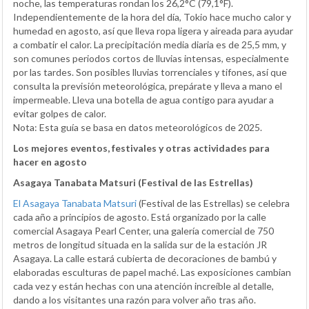
noche, las temperaturas rondan los 26,2°C (79,1°F).
Independientemente de la hora del día, Tokio hace mucho calor y
humedad en agosto, así que lleva ropa ligera y aireada para ayudar
a combatir el calor. La precipitación media diaria es de 25,5 mm, y
son comunes periodos cortos de lluvias intensas, especialmente
por las tardes. Son posibles lluvias torrenciales y tifones, así que
consulta la previsión meteorológica, prepárate y lleva a mano el
impermeable. Lleva una botella de agua contigo para ayudar a
evitar golpes de calor.
Nota: Esta guía se basa en datos meteorológicos de 2025.
Los mejores eventos, festivales y otras actividades para
hacer en agosto
Asagaya Tanabata Matsuri (Festival de las Estrellas)
El Asagaya Tanabata Matsuri
(Festival de las Estrellas) se celebra
cada año a principios de agosto. Está organizado por la calle
comercial Asagaya Pearl Center, una galería comercial de 750
metros de longitud situada en la salida sur de la estación JR
Asagaya. La calle estará cubierta de decoraciones de bambú y
elaboradas esculturas de papel maché. Las exposiciones cambian
cada vez y están hechas con una atención increíble al detalle,
dando a los visitantes una razón para volver año tras año.