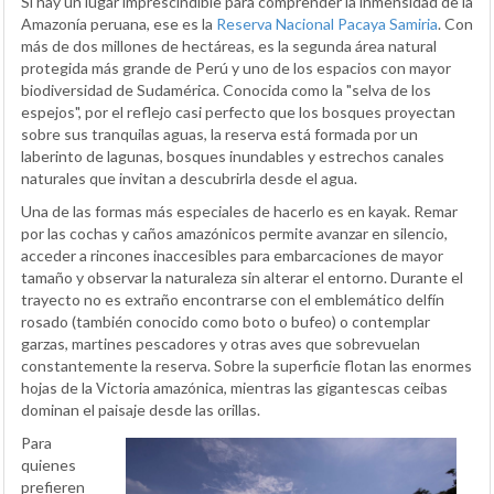
Si hay un lugar imprescindible para comprender la inmensidad de la
Amazonía peruana, ese es la
Reserva Nacional Pacaya Samiria
. Con
más de dos millones de hectáreas, es la segunda área natural
protegida más grande de Perú y uno de los espacios con mayor
biodiversidad de Sudamérica. Conocida como la "selva de los
espejos", por el reflejo casi perfecto que los bosques proyectan
sobre sus tranquilas aguas, la reserva está formada por un
laberinto de lagunas, bosques inundables y estrechos canales
naturales que invitan a descubrirla desde el agua.
Una de las formas más especiales de hacerlo es en kayak. Remar
por las cochas y caños amazónicos permite avanzar en silencio,
acceder a rincones inaccesibles para embarcaciones de mayor
tamaño y observar la naturaleza sin alterar el entorno. Durante el
trayecto no es extraño encontrarse con el emblemático delfín
rosado (también conocido como boto o bufeo) o contemplar
garzas, martines pescadores y otras aves que sobrevuelan
constantemente la reserva. Sobre la superficie flotan las enormes
hojas de la Victoria amazónica, mientras las gigantescas ceibas
dominan el paisaje desde las orillas.
Para
quienes
prefieren