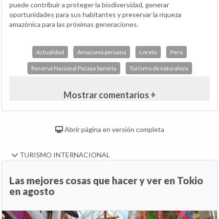
puede contribuir a proteger la biodiversidad, generar
oportunidades para sus habitantes y preservar la riqueza
amazónica para las próximas generaciones.
Actualidad
Amazonía peruana
Loreto
Perú
Reserva Nacional Pacaya Samiria
Turismo de naturaleza
Mostrar comentarios +
Abrir página en versión completa
TURISMO INTERNACIONAL
Las mejores cosas que hacer y ver en Tokio
en agosto
Anterior
Si