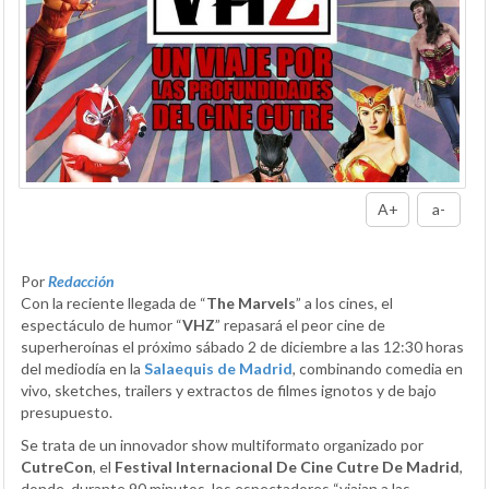
A+
a-
Por
Redacción
Con la reciente llegada de “
The Marvels
” a los cines, el
espectáculo de humor “
VHZ
” repasará el peor cine de
superheroínas el próximo sábado 2 de diciembre a las 12:30 horas
del mediodía en la
Salaequis de Madrid
, combinando comedia en
vivo, sketches, trailers y extractos de filmes ignotos y de bajo
presupuesto.
Se trata de un innovador show multiformato organizado por
CutreCon
, el
Festival Internacional De Cine Cutre De Madrid
,
donde, durante 90 minutos, los espectadores “viajan a las