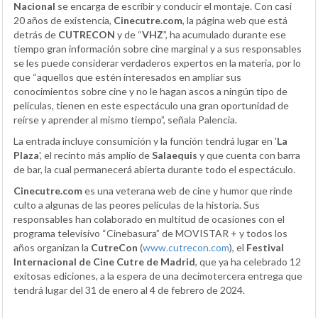
Nacional
se encarga de escribir y conducir el montaje. Con casi
20 años de existencia,
Cinecutre.com
, la página web que está
detrás de
CUTRECON
y de “
VHZ
”, ha acumulado durante ese
tiempo gran información sobre cine marginal y a sus responsables
se les puede considerar verdaderos expertos en la materia, por lo
que “aquellos que estén interesados en ampliar sus
conocimientos sobre cine y no le hagan ascos a ningún tipo de
películas, tienen en este espectáculo una gran oportunidad de
reírse y aprender al mismo tiempo”, señala Palencia.
La entrada incluye consumición y la función tendrá lugar en '
La
Plaza
', el recinto más amplio de
Salaequis
y que cuenta con barra
de bar, la cual permanecerá abierta durante todo el espectáculo.
Cinecutre.com
es una veterana web de cine y humor que rinde
culto a algunas de las peores películas de la historia. Sus
responsables han colaborado en multitud de ocasiones con el
programa televisivo “Cinebasura” de MOVISTAR + y todos los
años organizan la
CutreCon
(
www.cutrecon.com
), el
Festival
Internacional de Cine Cutre de Madrid
, que ya ha celebrado 12
exitosas ediciones, a la espera de una decimotercera entrega que
tendrá lugar del 31 de enero al 4 de febrero de 2024.