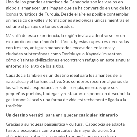
Uno de los grandes atractivos de Capadocia son los vuelos en
globo al amanecer, una imagen que se ha convertido en uno de los
iconos turísticos de Turquía. Desde el aire es posible contemplar
un mosaico de valles y formaciones geológicas únicas mientras el
sol tiñe el paisaje de tonos dorados.
Más allá de esta experiencia, la región invita a adentrarse en un
extraordinario patrimonio histórico. Iglesias rupestres decoradas
con frescos, antiguos monasterios excavados en la roca y
ciudades subterráneas como Derinkuyu o Kaymakli muestran
cómo distintas civilizaciones encontraron refugio en este singular
entorno a lo largo de los siglos.
Capadocia también es un destino ideal para los amantes de la
naturaleza y el turismo activo. Sus senderos recorren algunos de
los valles más espectaculares de Turquía, mientras que sus
pequeños pueblos, bodegas y restaurantes permiten descubrir la
gastronomía local y una forma de vida estrechamente ligada a la
tradición.
Un destino versátil para enriquecer cualquier itinerario
Gracias a su riqueza paisajística y cultural, Capadocia se adapta
tanto a escapadas como a circuitos de mayor duración. Su
ubicación estratégica la convierte además en un excelente