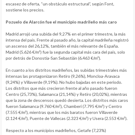
escasez de oferta, “un obstáculo estructural”, según Font,
sostiene los precios.
Pozuelo de Alarcón fue el municipio madrileño más caro
Madrid arrojó una subida del 9,27% en el primer trimestre, la más
intensa del país. Frente al pasado año, la capital madrileña registró
un ascenso del 26,12%, también el más relevante de España.
Madrid (5.626 €/m²) fue la segunda capital más cara del país, solo
por detrás de Donostia-San Sebastián (6.463 €/m²).
En cuanto a los distritos madrileños, las subidas trimestrales más
intensas las protagonizaron Retiro (9,26%), Moncloa-Aravaca
(9,24%) y Villaverde (9,19%). No hubo bajadas en este periodo.
Los distritos que más crecieron frente al año pasado fueron
Centro (25,73%), Salamanca (21,14%) y Retiro (20,02%), mientras
que la zona de descensos quedó desierta. Los distritos más caros
fueron Salamanca (9.760 €/m²), Chamberí (7.795 €/m²) y Centro
(7.555 €/m²), mientras que los más baratos fueron Villaverde
(2.124 €/m²), Puente de Vallecas (2.323 €/m²) y Usera (2.553 €/m²).
Respecto a los municipios madrileños, Getafe (7,23%)