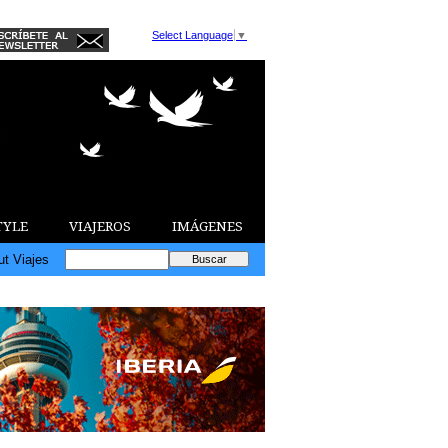
Select Language
▼
TYLE
VIAJEROS
IMÁGENES
ut Viajes