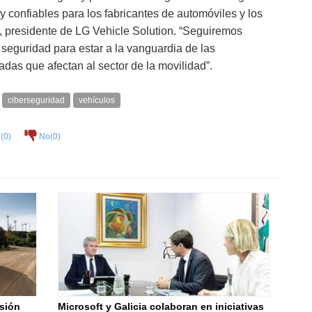
 confiables para los fabricantes de automóviles y los
n, presidente de LG Vehicle Solution. “Seguiremos
seguridad para estar a la vanguardia de las
das que afectan al sector de la movilidad”.
ciberseguridad
vehículos
(
0
)
No(
0
)
sión
Microsoft y Galicia colaboran en iniciativas