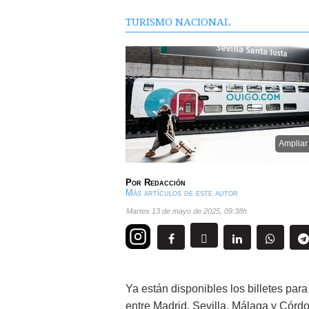
TURISMO NACIONAL
Ampliar
Por
Redacción
Más artículos de este autor
martes 13 de mayo de 2025
,
09:38h
Ya están disponibles los billetes para 
entre Madrid, Sevilla, Málaga y Córdo