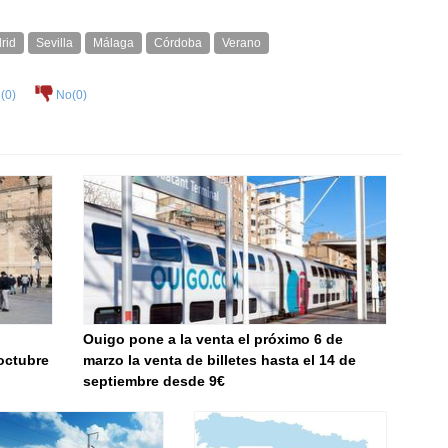
rid
Sevilla
Málaga
Córdoba
Verano
(
0
)
No(
0
)
Ouigo pone a la venta el próximo 6 de
octubre
marzo la venta de billetes hasta el 14 de
septiembre desde 9€