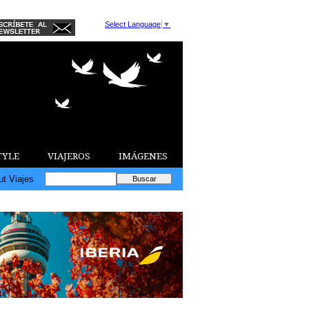
Select Language
▼
TYLE
VIAJEROS
IMÁGENES
ut Viajes