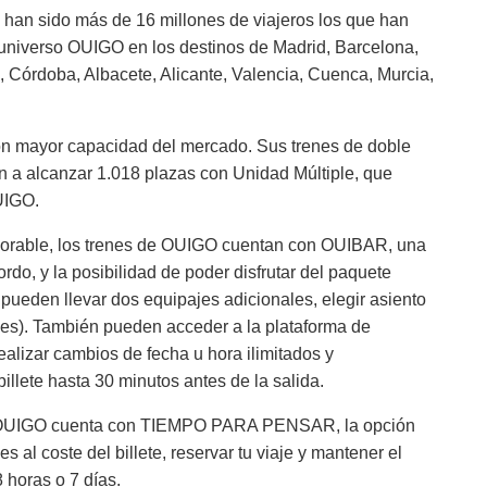
a han sido más de 16 millones de viajeros los que han
l universo OUIGO en los destinos de Madrid, Barcelona,
, Córdoba, Albacete, Alicante, Valencia, Cuenca, Murcia,
con mayor capacidad del mercado. Sus trenes de doble
an a alcanzar 1.018 plazas con Unidad Múltiple, que
UIGO.
ejorable, los trenes de OUIGO cuentan con OUIBAR, una
ordo, y la posibilidad de poder disfrutar del paquete
pueden llevar dos equipajes adicionales, elegir asiento
es). También pueden acceder a la plataforma de
alizar cambios de fecha u hora ilimitados y
illete hasta 30 minutos antes de la salida.
s, OUIGO cuenta con TIEMPO PARA PENSAR, la opción
s al coste del billete, reservar tu viaje y mantener el
 horas o 7 días.