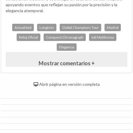
apoyando eventos que reflejan su pasión por la precisión y la
elegancia atemporal.
Actualidad
Longines
Global Champions Tour
Madrid
Reloj Oficial
Conquest Chronograph
Ioli Mytilineou
Elegancia
Mostrar comentarios +
Abrir página en versión completa