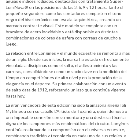
agujas e índices rodiados, destacados con tratamiento Super-
LumiNova® en las posiciones de las 3, 6, 9 y 12 horas. Tanto el
pequeño segundero como los contadores comparten el tono
negro del bisel cerámico con escala taquimétrica, creando un
marcado contraste visual. Este modelo se completa con un
brazalete de acero inoxidable y está disponible en distintas
combinaciones de colores de esfera con correas de caucho a
juego.
La relación entre Longines y el mundo ecuestre se remonta a más
de un siglo. Desde sus inicios, la marca ha estado estrechamente
vinculada a disciplinas como el salto, el adiestramiento y las
carreras, consolidándose como un socio clave en la medición del
tiempo en competiciones de alto nivel y en la promoción de la
elegancia en el deporte. Su primera colaboración con un evento
de salto data de 1912, reforzando un lazo que continúa vigente
hasta hoy.
La gran vencedora de esta edición ha sido la amazona griega Ioli
Mytilineou con su caballo L'Artiste de Toxandra, quien demostró
una impecable conexión con su montura y una destreza técnica
digna de los campeones más emblemáticos del circuito. Longines
continúa reafirmando su compromiso con el universo ecuestre,
combinando tradición y tecnología en cada uno de sus relojes, y