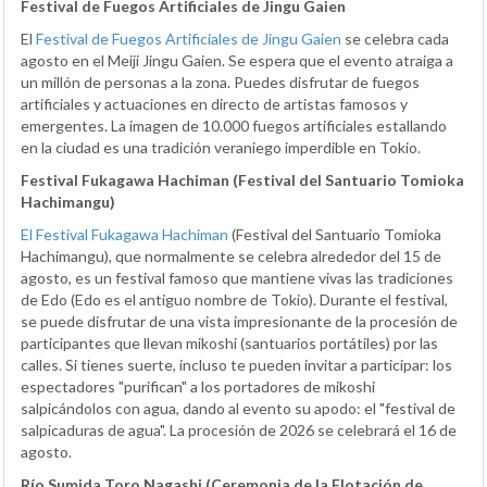
Festival de Fuegos Artificiales de Jingu Gaien
El
Festival de Fuegos Artificiales de Jingu Gaien
se celebra cada
agosto en el Meiji Jingu Gaien. Se espera que el evento atraiga a
un millón de personas a la zona. Puedes disfrutar de fuegos
artificiales y actuaciones en directo de artistas famosos y
emergentes. La imagen de 10.000 fuegos artificiales estallando
en la ciudad es una tradición veraniego imperdible en Tokio.
Festival Fukagawa Hachiman (Festival del Santuario Tomioka
Hachimangu)
El Festival Fukagawa Hachiman
(Festival del Santuario Tomioka
Hachimangu), que normalmente se celebra alrededor del 15 de
agosto, es un festival famoso que mantiene vivas las tradiciones
de Edo (Edo es el antiguo nombre de Tokio). Durante el festival,
se puede disfrutar de una vista impresionante de la procesión de
participantes que llevan mikoshi (santuarios portátiles) por las
calles. Si tienes suerte, incluso te pueden invitar a participar: los
espectadores "purifican" a los portadores de mikoshi
salpicándolos con agua, dando al evento su apodo: el "festival de
salpicaduras de agua". La procesión de 2026 se celebrará el 16 de
agosto.
Río Sumida Toro Nagashi (Ceremonia de la Flotación de