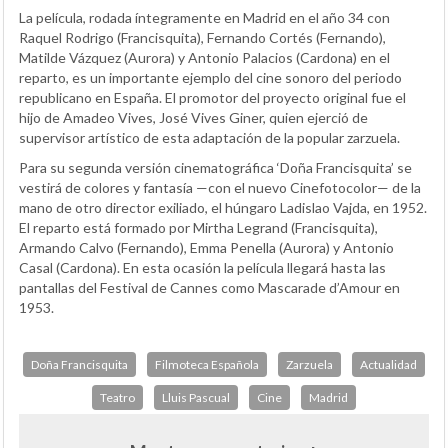
La película, rodada íntegramente en Madrid en el año 34 con
Raquel Rodrigo (Francisquita), Fernando Cortés (Fernando),
Matilde Vázquez (Aurora) y Antonio Palacios (Cardona) en el
reparto, es un importante ejemplo del cine sonoro del periodo
republicano en España. El promotor del proyecto original fue el
hijo de Amadeo Vives, José Vives Giner, quien ejerció de
supervisor artístico de esta adaptación de la popular zarzuela.
Para su segunda versión cinematográfica ‘Doña Francisquita’ se
vestirá de colores y fantasía —con el nuevo Cinefotocolor— de la
mano de otro director exiliado, el húngaro Ladislao Vajda, en 1952.
El reparto está formado por Mirtha Legrand (Francisquita),
Armando Calvo (Fernando), Emma Penella (Aurora) y Antonio
Casal (Cardona). En esta ocasión la película llegará hasta las
pantallas del Festival de Cannes como Mascarade d’Amour en
1953.
Doña Francisquita
Filmoteca Española
Zarzuela
Actualidad
Teatro
Lluis Pascual
Cine
Madrid