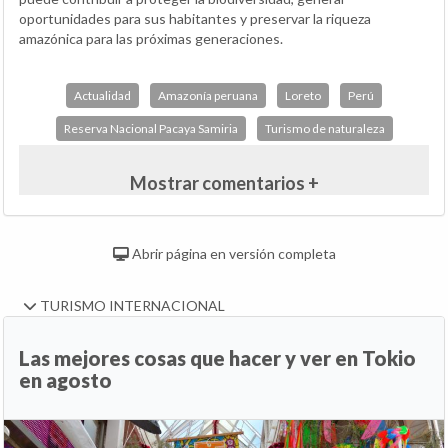
oportunidades para sus habitantes y preservar la riqueza
amazónica para las próximas generaciones.
Actualidad
Amazonía peruana
Loreto
Perú
Reserva Nacional Pacaya Samiria
Turismo de naturaleza
Mostrar comentarios +
Abrir página en versión completa
TURISMO INTERNACIONAL
Las mejores cosas que hacer y ver en Tokio
en agosto
Anterior
Si