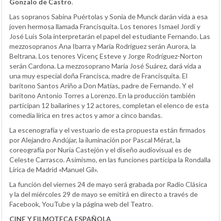
Gonzalo de Castro
.
Las sopranos Sabina Puértolas y Sonia de Munck darán vida a esa
joven hermosa llamada Francisquita. Los tenores Ismael Jordi y
José Luis Sola interpretarán el papel del estudiante Fernando. Las
mezzosopranos Ana Ibarra y María Rodríguez serán Aurora, la
Beltrana. Los tenores Vicenç Esteve y Jorge Rodríguez-Norton
serán Cardona. La mezzosoprano María José Suárez, dará vida a
una muy especial doña Francisca, madre de Francisquita. El
barítono Santos Ariño a Don Matías, padre de Fernando. Y el
barítono Antonio Torres a Lorenzo. En la producción también
participan 12 bailarines y 12 actores, completan el elenco de esta
comedia lírica en tres actos y amor a cinco bandas.
La escenografía y el vestuario de esta propuesta están firmados
por Alejandro Andújar, la iluminación por Pascal Mérat, la
coreografía por Nuria Castejón y el diseño audiovisual es de
Celeste Carrasco. Asimismo, en las funciones participa la Rondalla
Lírica de Madrid «Manuel Gil».
La función del viernes 24 de mayo será grabada por Radio Clásica
y la del miércoles 29 de mayo se emitirá en directo a través de
Facebook, YouTube y la página web del Teatro.
CINE Y FILMOTECA ESPAÑOLA