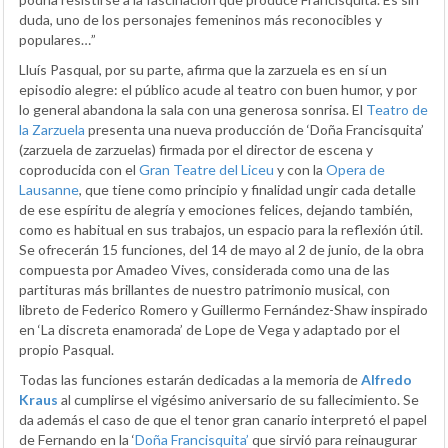
duda, uno de los personajes femeninos más reconocibles y
populares…”
Lluís Pasqual, por su parte, afirma que la zarzuela es en sí un
episodio alegre: el público acude al teatro con buen humor, y por
lo general abandona la sala con una generosa sonrisa. El
Teatro de
la Zarzuela
presenta una nueva producción de ‘Doña Francisquita’
(zarzuela de zarzuelas) firmada por el director de escena y
coproducida con el
Gran Teatre del Liceu
y con la
Opera de
Lausanne
, que tiene como principio y finalidad ungir cada detalle
de ese espíritu de alegría y emociones felices, dejando también,
como es habitual en sus trabajos, un espacio para la reflexión útil.
Se ofrecerán 15 funciones, del 14 de mayo al 2 de junio, de la obra
compuesta por Amadeo Vives, considerada como una de las
partituras más brillantes de nuestro patrimonio musical, con
libreto de Federico Romero y Guillermo Fernández-Shaw inspirado
en ‘La discreta enamorada’ de Lope de Vega y adaptado por el
propio Pasqual.
Todas las funciones estarán dedicadas a la memoria de
Alfredo
Kraus
al cumplirse el vigésimo aniversario de su fallecimiento. Se
da además el caso de que el tenor gran canario interpretó el papel
de Fernando en la ‘
Doña Francisquita’
que sirvió para reinaugurar