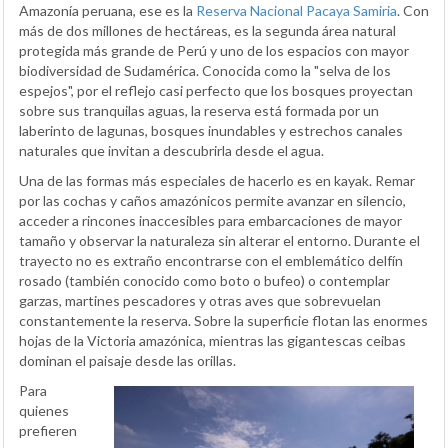
Amazonía peruana, ese es la
Reserva Nacional Pacaya Samiria
. Con
más de dos millones de hectáreas, es la segunda área natural
protegida más grande de Perú y uno de los espacios con mayor
biodiversidad de Sudamérica. Conocida como la "selva de los
espejos", por el reflejo casi perfecto que los bosques proyectan
sobre sus tranquilas aguas, la reserva está formada por un
laberinto de lagunas, bosques inundables y estrechos canales
naturales que invitan a descubrirla desde el agua.
Una de las formas más especiales de hacerlo es en kayak. Remar
por las cochas y caños amazónicos permite avanzar en silencio,
acceder a rincones inaccesibles para embarcaciones de mayor
tamaño y observar la naturaleza sin alterar el entorno. Durante el
trayecto no es extraño encontrarse con el emblemático delfín
rosado (también conocido como boto o bufeo) o contemplar
garzas, martines pescadores y otras aves que sobrevuelan
constantemente la reserva. Sobre la superficie flotan las enormes
hojas de la Victoria amazónica, mientras las gigantescas ceibas
dominan el paisaje desde las orillas.
Para
quienes
prefieren