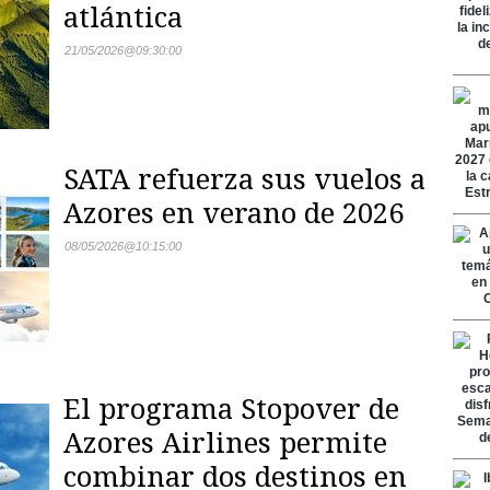
atlántica
21/05/2026
@
09:30:00
SATA refuerza sus vuelos a
Azores en verano de 2026
08/05/2026
@
10:15:00
El programa Stopover de
Azores Airlines permite
combinar dos destinos en