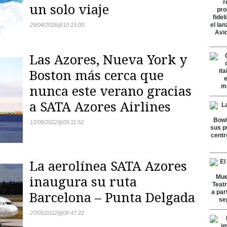
un solo viaje
29/04/2026
@
10:15:00
Las Azores, Nueva York y
Boston más cerca que
nunca este verano gracias
a SATA Azores Airlines
12/08/2022
@
09:11:52
La aerolínea SATA Azores
inaugura su ruta
Barcelona – Punta Delgada
27/05/2022
@
08:47:22