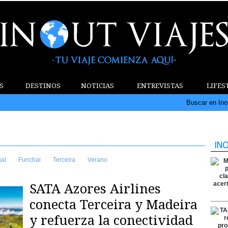
S
DESTINOS
NOTICIAS
ENTREVISTAS
LIFES
Buscar en Ino
gal
Funchal
Terceira
Verano
SATA Azores Airlines
conecta Terceira y Madeira
y refuerza la conectividad