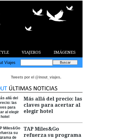
TYLE
VIAJEROS
IMÁGENES
ut Viajes
Tweets por el @inout_viajes.
Más allá del precio: las
claves para acertar al
elegir hotel
TAP Miles&Go
refuerza su programa