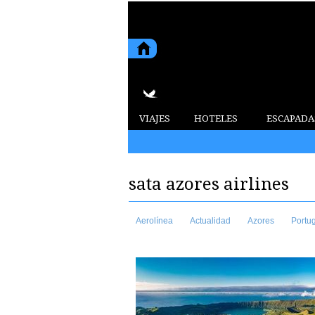
VIAJES
HOTELES
ESCAPADA
2015 7 de agosto de 2026
sata azores airlines
Aerolínea
Actualidad
Azores
Portu