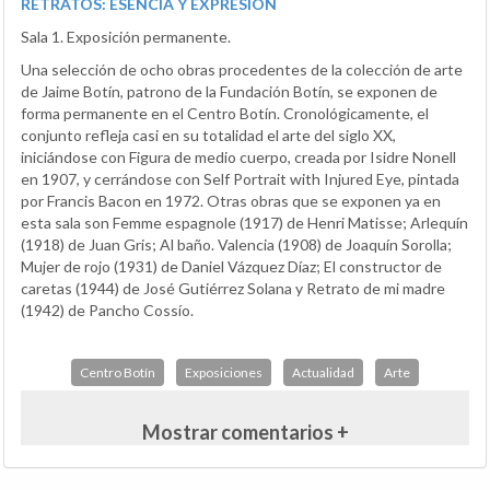
RETRATOS: ESENCIA Y EXPRESIÓN
Sala 1. Exposición permanente.
Una selección de ocho obras procedentes de la colección de arte
de Jaime Botín, patrono de la Fundación Botín, se ex­ponen de
forma permanente en el Centro Botín. Cronológicamente, el
conjunto refleja casi en su totalidad el arte del siglo XX,
iniciándose con Figura de medio cuerpo, creada por Isidre Nonell
en 1907, y cerrándose con Self Portrait with Injured Eye, pintada
por Francis Bacon en 1972. Otras obras que se exponen ya en
esta sala son Femme espagnole (1917) de Henri Matisse; Arlequín
(1918) de Juan Gris; Al baño. Valencia (1908) de Joaquín Sorolla;
Mujer de rojo (1931) de Daniel Vázquez Díaz; El constructor de
caretas (1944) de José Gutiérrez Solana y Retrato de mi madre
(1942) de Pancho Cossío.
Centro Botín
Exposiciones
Actualidad
Arte
Mostrar comentarios +