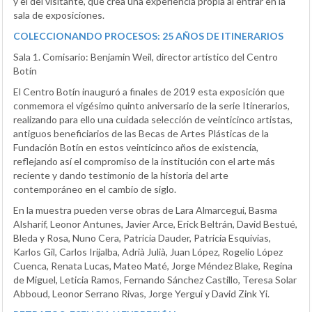
y el del visitante, que crea una experiencia propia al entrar en la
sala de exposiciones.
COLECCIONANDO PROCESOS: 25 AÑOS DE ITINERARIOS
Sala 1. Comisario: Benjamin Weil, director artístico del Centro
Botín
El Centro Botín inauguró a finales de 2019 esta exposición que
conmemora el vigésimo quinto aniversario de la serie Itinerarios,
realizando para ello una cuidada selección de veinticinco artistas,
antiguos beneficiarios de las Becas de Artes Plásticas de la
Fundación Botín en estos veinticinco años de existencia,
reflejando así el compromiso de la institución con el arte más
reciente y dando testimonio de la historia del arte
contemporáneo en el cambio de siglo.
En la muestra pueden verse obras de Lara Almarcegui, Basma
Alsharif, Leonor Antunes, Javier Arce, Erick Beltrán, David Bestué,
Bleda y Rosa, Nuno Cera, Patricia Dauder, Patricia Esquivias,
Karlos Gil, Carlos Irijalba, Adrià Julià, Juan López, Ro­gelio López
Cuenca, Renata Lucas, Mateo Maté, Jorge Méndez Blake, Regina
de Miguel, Leticia Ramos, Fernando Sánchez Castillo, Teresa Solar
Abboud, Leonor Serrano Rivas, Jorge Yergui y David Zink Yi.