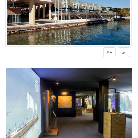
A+
a-