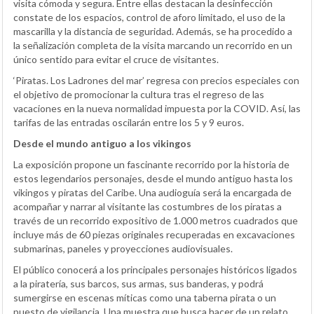
visita cómoda y segura. Entre ellas destacan la desinfección
constate de los espacios, control de aforo limitado, el uso de la
mascarilla y la distancia de seguridad. Además, se ha procedido a
la señalización completa de la visita marcando un recorrido en un
único sentido para evitar el cruce de visitantes.
‘Piratas. Los Ladrones del mar’ regresa con precios especiales con
el objetivo de promocionar la cultura tras el regreso de las
vacaciones en la nueva normalidad impuesta por la COVID. Así, las
tarifas de las entradas oscilarán entre los 5 y 9 euros.
Desde el mundo antiguo a los vikingos
La exposición propone un fascinante recorrido por la historia de
estos legendarios personajes, desde el mundo antiguo hasta los
vikingos y piratas del Caribe. Una audioguía será la encargada de
acompañar y narrar al visitante las costumbres de los piratas a
través de un recorrido expositivo de 1.000 metros cuadrados que
incluye más de 60 piezas originales recuperadas en excavaciones
submarinas, paneles y proyecciones audiovisuales.
El público conocerá a los principales personajes históricos ligados
a la piratería, sus barcos, sus armas, sus banderas, y podrá
sumergirse en escenas míticas como una taberna pirata o un
puesto de vigilancia. Una muestra que busca hacer de un relato