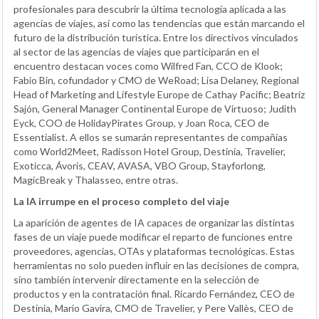
profesionales para descubrir la última tecnología aplicada a las
agencias de viajes, así como las tendencias que están marcando el
futuro de la distribución turística. Entre los directivos vinculados
al sector de las agencias de viajes que participarán en el
encuentro destacan voces como Wilfred Fan, CCO de Klook;
Fabio Bin, cofundador y CMO de WeRoad; Lisa Delaney, Regional
Head of Marketing and Lifestyle Europe de Cathay Pacific; Beatriz
Sajón, General Manager Continental Europe de Virtuoso; Judith
Eyck, COO de HolidayPirates Group, y Joan Roca, CEO de
Essentialist. A ellos se sumarán representantes de compañías
como World2Meet, Radisson Hotel Group, Destinia, Travelier,
Exoticca, Ávoris, CEAV, AVASA, VBO Group, Stayforlong,
MagicBreak y Thalasseo, entre otras.
La IA irrumpe en el proceso completo del viaje
La aparición de agentes de IA capaces de organizar las distintas
fases de un viaje puede modificar el reparto de funciones entre
proveedores, agencias, OTAs y plataformas tecnológicas. Estas
herramientas no solo pueden influir en las decisiones de compra,
sino también intervenir directamente en la selección de
productos y en la contratación final. Ricardo Fernández, CEO de
Destinia, Mario Gavira, CMO de Travelier, y Pere Vallès, CEO de