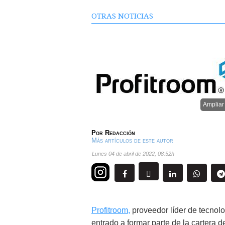
OTRAS NOTICIAS
Ampliar
Por
Redacción
Más artículos de este autor
lunes 04 de abril de 2022
,
08:52h
Profitroom,
proveedor líder de tecnolo
entrado a formar parte de la cartera 