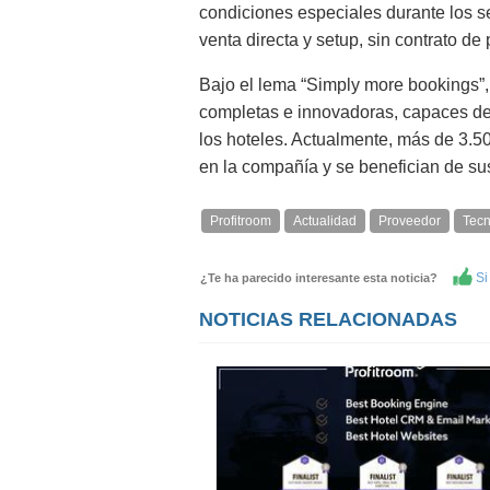
condiciones especiales durante los se
venta directa y setup, sin contrato d
Bajo el lema “Simply more bookings”,
completas e innovadoras, capaces de 
los hoteles. Actualmente, más de 3.5
en la compañía y se benefician de sus
Profitroom
Actualidad
Proveedor
Tecn
Si 
¿Te ha parecido interesante esta noticia?
NOTICIAS RELACIONADAS