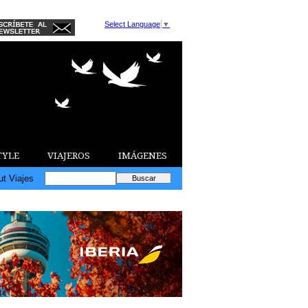
Select Language
▼
TYLE
VIAJEROS
IMÁGENES
ut Viajes