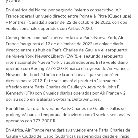
y África.
En América del Norte, por segundo invierno consecutivo, Air
France operará un vuelo directo entre Pointe-à-Pitre (Guadalupe)
y Montreal (Canadá) a partir del 22 de octubre de 2022, con dos
vuelos semanales operados con Airbus A320.
Como primera compañía aérea en la ruta París-Nueva York, Air
France inaugurará el 12 de diciembre de 2022 un enlace diario
directo entre su hub de París-Charles de Gaulle y el aeropuerto
de Nueva York-Newark Liberty (EWR), el segundo aeropuerto
internacional de Nueva York y sus alrededores. Este vuelo diario
operado con Boeing 777-200 ER marca el regreso de Air France a
Newark, destino histórico de la aerolínea al que se operó en
directo hasta 2012. Éste se sumará al producto " lanzadera "
ofrecido entre París-Charles de Gaulle y Nueva York-John F.
Kennedy (JFK) con 6 vuelos diarios operados por Air France y 2
por su socio en la alianza Skyteam, Delta Air Lines.
Por último, la ruta de verano París-Charles de Gaulle - Dallas se
prolongará para la temporada de invierno con 3 vuelos semanales
operados con 777-200 ER.
En África, Air France reanudará sus vuelos entre París-Charles de
Gaulle y Ciudad del Cabo (Sudáfrica), suspendidos desde el inicio