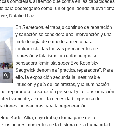
íticas complejas, al tiempo que confía en las capacidades
rte para desplegarse como "un origen, donde nueva tierra
ave, Natalie Diaz.
En
Remedios
, el trabajo continuo de reparación
y sanación se considera una intervención y una
metodología de empoderamiento para
contrarrestar las fuerzas permanentes de
represión y fatalismo; un enfoque que la
pensadora feminista
queer
Eve Kosofsky
Sedgwick denomina "práctica reparadora". Para
ello, la exposición secunda la inestimable
intuición y guía de los artistas, y la iluminación
labor reparadora, la sanación personal y la transformación
colectivamente, a sentir la necesidad imperiosa de
maciones innovadoras para la regeneración.
elino Kader Attia, cuyo trabajo forma parte de la
 de los peores momentos de la historia de la humanidad