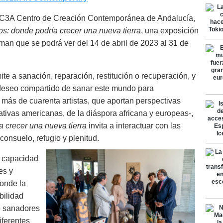
 C3A Centro de Creación Contemporánea de Andalucía,
s: donde podría crecer una nueva tierra
, una exposición
man que se podrá ver del 14 de abril de 2023 al 31 de
te a sanación, reparación, restitución o recuperación, y
n deseo compartido de sanar este mundo para
e más de cuarenta artistas, que aportan perspectivas
ativas americanas, de la diáspora africana y europeas-,
 crecer una nueva tierra
invita a interactuar con las
consuelo, refugio y plenitud.
a capacidad
es y
donde la
bilidad
e sanadores
iferentes