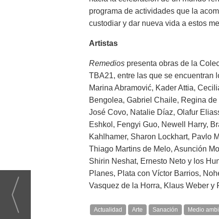
programa de actividades que la acom
custodiar y dar nueva vida a estos men
Artistas
Remedios
presenta obras de la Cole
TBA21, entre las que se encuentran lo
Marina Abramović, Kader Attia, Cecili
Bengolea, Gabriel Chaile, Regina de
José Covo, Natalie Díaz, Olafur Elia
Eshkol, Fengyi Guo, Newell Harry, B
Kahlhamer, Sharon Lockhart, Pavlo 
Thiago Martins de Melo, Asunción Mo
Shirin Neshat, Ernesto Neto y los Hun
Planes, Plata con Víctor Barrios, N
Vasquez de la Horra, Klaus Weber y 
Actualidad
Arte
Sanación
Medio ambi