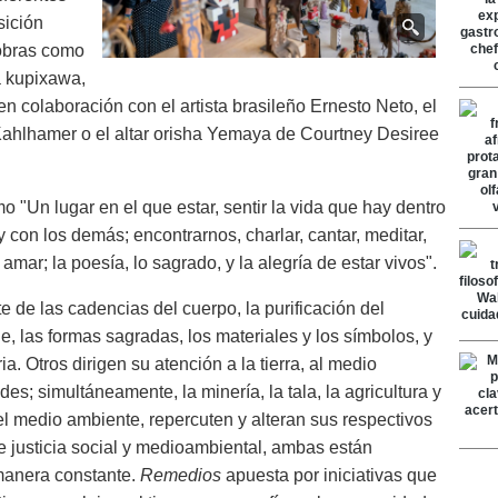
sición
 obras como
a kupixawa,
n colaboración con el artista brasileño Ernesto Neto, el
ahlhamer o el altar orisha Yemaya de Courtney Desiree
 "Un lugar en el que estar, sentir la vida que hay dentro
 y con los demás; encontrarnos, charlar, cantar, meditar,
amar; la poesía, lo sagrado, y la alegría de estar vivos".
te de las cadencias del cuerpo, la purificación del
aje, las formas sagradas, los materiales y los símbolos, y
ia. Otros dirigen su atención a la tierra, al medio
s; simultáneamente, la minería, la tala, la agricultura y
el medio ambiente, repercuten y alteran sus respectivos
 justicia social y medioambiental, ambas están
 manera constante.
Remedios
apuesta por iniciativas que