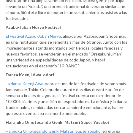
disfrutar de una amplia variedad en Tokio. Mucha gente participa
llevando un "yukata", una prenda tradicional de verano similar a un
kimono. Siéntete libre de ponerte un yukata mientras asistes a las
festividades.
Azabu-Juban Noryo Festival
El Festival Azabu-Juban Noryo
, alojada por Azabujuban Shotengai,
es una institución que se remonta a más de 60 años. Junto con los
impresionantes stands montados por tiendas locales famosas y
nuevos favoritos, se venderán en el mercado "Oragakuni Jiman"
una variedad de especialidades de todo Japón, y habrá
actuaciones en el escenario "10-BANG".
Danza Koenji Awa-odori
La danza Koenji Awa-odori
es uno de los festivales de verano más
famosos de Tokio. Celebrado durante dos días durante un fin de
semana a finales de agosto, el festival cuenta con alrededor de
10.000 bailarines y un millón de espectadores. La música y la danza
tradicionales, combinadas con un ambiente emocionante, hacen
que este evento sea realmente memorable.
Harajuku Omotesando Genki Matsuri Super Yosakoi
Harajuku Omotesando Genki Matsuri Super Yosakoi
en el área