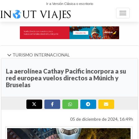
Ir a Versión Clásica o escritorio
Toggle n
TURISMO INTERNACIONAL
La aerolínea Cathay Pacific incorpora a su
red europea vuelos directos a Múnich y
Bruselas
05 de diciembre de 2024, 16:49h