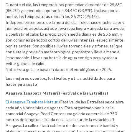
Durante el día, las temperaturas promedian alrededor de 29,6°C
(85,2°F) y a menudo superan los 34,4°C (93,9°F). Incluso por la
noche, las temperaturas rondan los 26,2°C (79,1°F).
Independientemente de la hora del día, Tokio hace mucho calor y
humedad en agosto, así que lleva ropa ligera y aireada para ayudar
a combatir el calor. La precipitación media diaria es de 25,5 mm, y
son comunes periodos cortos de lluvias intensas, especialmente
por las tardes. Son posibles lluvias torrenciales y tifones, así que
consulta la previsión meteorológica, prepárate y lleva a mano el
impermeable. Lleva una botella de agua contigo para ayudar a
evitar golpes de calor.
Nota: Esta guía se basa en datos meteorológicos de 2025.
Los mejores eventos, festivales y otras actividades para
hacer en agosto
Asagaya Tanabata Matsuri (Festival de las Estrellas)
El Asagaya Tanabata Matsuri
(Festival de las Estrellas) se celebra
cada año a principios de agosto. Está organizado por la calle
comercial Asagaya Pearl Center, una galería comercial de 750
metros de longitud situada en la salida sur de la estación JR
Asagaya. La calle estará cubierta de decoraciones de bambú y
elaboradas esculturas de papel maché. Las exposiciones cambian