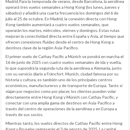
Madrid.Para la temporada de verano, desde Barcelona, la aerolínea
operará tres vuelos semanales a Hong Kong (los lunes, jueves y
sábados) y añadirá una cuarta frecuencia los domingos del 6 de
julio al 25 de octubre. En Madrid, la conexión directa con Hong
Kong también aumentará a cuatro vuelos semanales, que
operarán los martes, miércoles, viernes y domingos. Estas rutas
mejoran la conectividad directa entre España y Asia, al tiempo que
ofrecen conexiones fluidas desde el centro de Hong Kong a
destinos clave de la región Asia-Pacífico.
El primer vuelo de Cathay Pacific a Múnich se pondrá en marcha el
16 de junio de 2025 con cuatro vuelos semanales de ida y vuelta,
lo que supondrá la segunda ruta de la aerolínea a Alemania, junto
con su servicio diario a Fráncfort. Munich, ciudad famosa por su
historia y cultura, es también uno de los principales centros
económicos, manufactureros y de transporte de Europa. Tanto si
viajan por negocios como por placer, los clientes pueden volar
directamente entre Hong Kong y Múnich con Cathay Pacific, y
conectar con una amplia gama de destinos en Asia-Pacífico a
través del centro de operaciones de la aerolínea y en Europa a
través de sus socios.
Mientras tanto, los vuelos directos de Cathay Pacific entre Hong
Kong y Bruselas regresarán el 3 de agosto de 2025. La capital