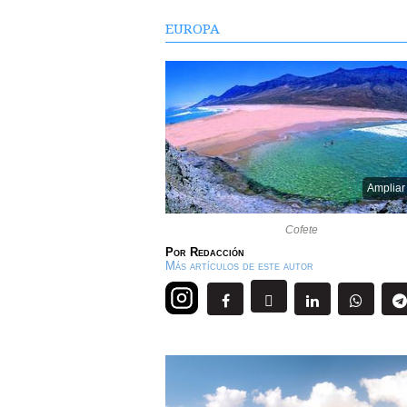
EUROPA
Ampliar
Cofete
Por
Redacción
Más artículos de este autor