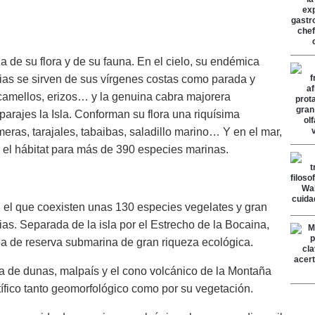
a de su flora y de su fauna. En el cielo, su endémica
orias se sirven de sus vírgenes costas como parada y
, camellos, erizos… y la genuina cabra majorera
arajes la Isla. Conforman su flora una riquísima
eras, tarajales, tabaibas, saladillo marino… Y en el mar,
 el hábitat para más de 390 especies marinas.
n el que coexisten unas 130 especies vegelates y gran
as. Separada de la isla por el Estrecho de la Bocaina,
a de reserva submarina de gran riqueza ecológica.
a de dunas, malpaís y el cono volcánico de la Montaña
tífico tanto geomorfológico como por su vegetación.