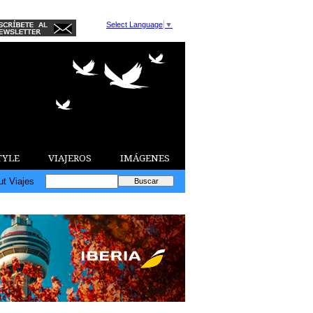
Select Language
▼
TYLE
VIAJEROS
IMÁGENES
ut Viajes