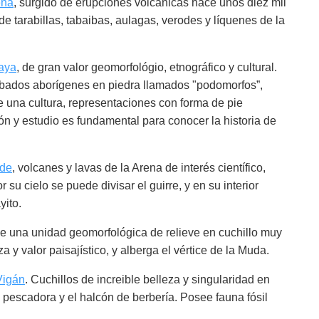
ena
, surgido de erupciones volcánicas hace unos diez mil
e tarabillas, tabaibas, aulagas, verodes y líquenes de la
aya
, de gran valor geomorfológio, etnográfico y cultural.
bados aborígenes en piedra llamados "podomorfos”,
e una cultura, representaciones con forma de pie
n y estudio es fundamental para conocer la historia de
nde
, volcanes y lavas de la Arena de interés científico,
 su cielo se puede divisar el guirre, y en su interior
yito.
 una unidad geomorfológica de relieve en cuchillo muy
za y valor paisajístico, y alberga el vértice de la Muda.
Vigán
. Cuchillos de increible belleza y singularidad en
la pescadora y el halcón de berbería. Posee fauna fósil