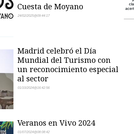
Cuesta de Moyano
24/02/2025
@
09:44:17
Madrid celebró el Día
Mundial del Turismo con
un reconocimiento especial
al sector
01/10/2024
@
16:42:56
Veranos en Vivo 2024
01/07/2024
@
08:08:42