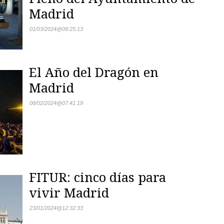
Madrid
01/03/2024
@
09:25:13
El Año del Dragón en
Madrid
08/02/2024
@
07:41:19
FITUR: cinco días para
vivir Madrid
23/01/2024
@
12:32:33