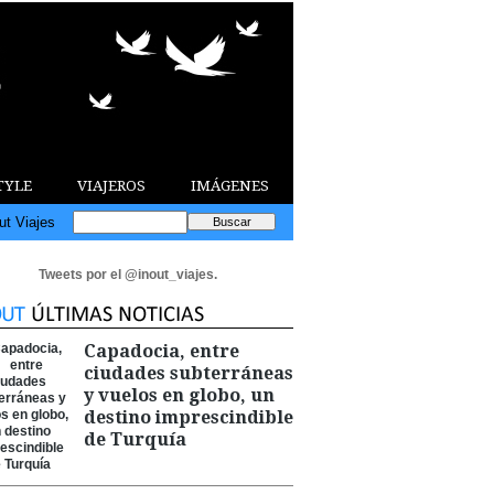
TYLE
VIAJEROS
IMÁGENES
ut Viajes
Tweets por el @inout_viajes.
Capadocia, entre
ciudades subterráneas
y vuelos en globo, un
destino imprescindible
de Turquía