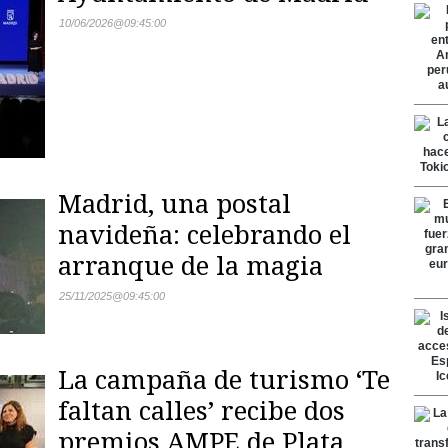
10/06/2026
@
09:45:00
Madrid, una postal
navideña: celebrando el
arranque de la magia
25/11/2025
@
09:45:00
La campaña de turismo ‘Te
faltan calles’ recibe dos
premios AMPE de Plata