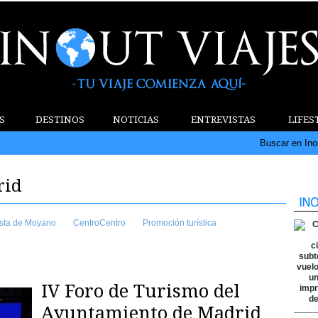
S
DESTINOS
NOTICIAS
ENTREVISTAS
LIFES
Buscar en Ino
rid
sta de Moyano
CentroCentro
Promoción turística
IV Foro de Turismo del
Ayuntamiento de Madrid