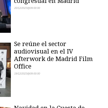
congresual en Madrid
20/12/2023
@
09:00:00
Se reúne el sector
audiovisual en el IV
Afterwork de Madrid Film
Office
19/12/2023
@
09:00:00